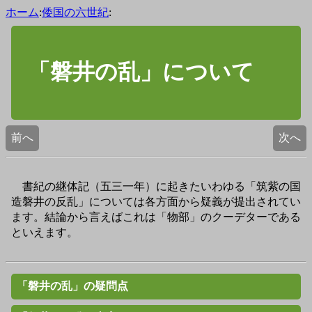
ホーム
:
倭国の六世紀
:
「磐井の乱」について
前へ
次へ
書紀の継体記（五三一年）に起きたいわゆる「筑紫の国
造磐井の反乱」については各方面から疑義が提出されてい
ます。結論から言えばこれは「物部」のクーデターである
といえます。
「磐井の乱」の疑問点