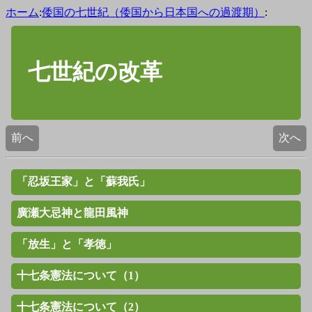
ホーム
:
倭国の七世紀（倭国から日本国への過渡期）
:
七世紀の改革
前へ
次へ
「忍坂王家」と「蘇我氏」
廣瀬大忌神と龍田風神
「放生」と「孝徳」
十七条憲法について（1）
十七条憲法について（2）