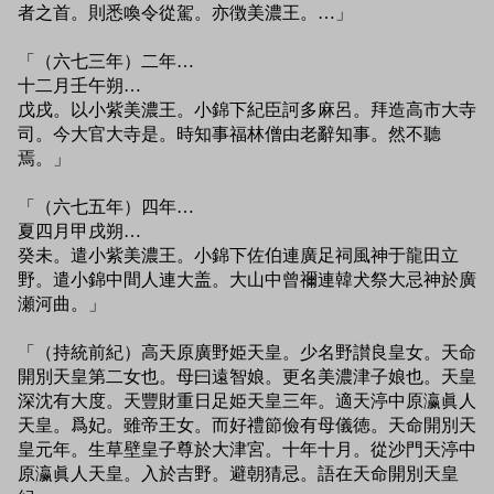
者之首。則悉喚令從駕。亦徴美濃王。…」
「（六七三年）二年…
十二月壬午朔…
戊戌。以小紫美濃王。小錦下紀臣訶多麻呂。拜造高市大寺
司。今大官大寺是。時知事福林僧由老辭知事。然不聽
焉。」
「（六七五年）四年…
夏四月甲戌朔…
癸未。遣小紫美濃王。小錦下佐伯連廣足祠風神于龍田立
野。遣小錦中間人連大盖。大山中曾禰連韓犬祭大忌神於廣
瀬河曲。」
「（持統前紀）高天原廣野姫天皇。少名野讃良皇女。天命
開別天皇第二女也。母曰遠智娘。更名美濃津子娘也。天皇
深沈有大度。天豐財重日足姫天皇三年。適天渟中原瀛眞人
天皇。爲妃。雖帝王女。而好禮節儉有母儀徳。天命開別天
皇元年。生草壁皇子尊於大津宮。十年十月。從沙門天渟中
原瀛眞人天皇。入於吉野。避朝猜忌。語在天命開別天皇