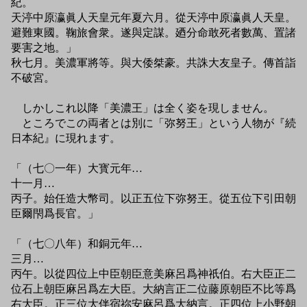
紀。
天渟中原瀛眞人天皇元年夏六月。從天渟中原瀛眞人天皇。
避難東國。鞠旅會衆。遂與定謀。廼分命敢死者數萬、置諸
要害之地。」
秋七月。美濃軍將等。與大倭桀豪。共誅大友皇子。傳首詣
不破宮。
しかしこれ以降「美濃王」は全く姿を現しません。
ところでこの両者とは別に「弥努王」という人物が『続
日本紀』に現れます。
「（七〇一年）大寳元年…
十一月…
丙子。始任造大幣司。以正五位下弥努王。從五位下引田朝
臣爾閇爲長官。」
「（七〇八年）和銅元年…
三月…
丙午。以從四位上中臣朝臣意美麻呂爲神祇伯。右大臣正二
位石上朝臣麻呂爲左大臣。大納言正二位藤原朝臣不比等爲
右大臣。正三位大伴宿祢安麻呂爲大納言。正四位上小野朝