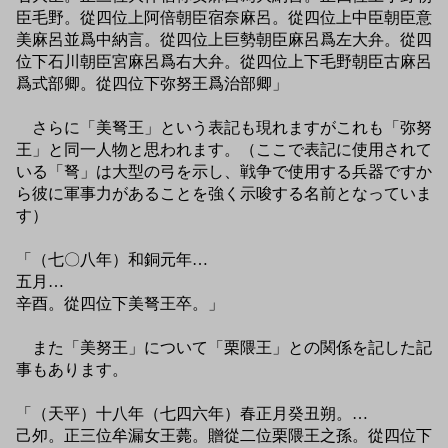
臣毛野。從四位上阿倍朝臣宿奈麻呂。從四位上中臣朝臣意
美麻呂並爲中納言。從四位上巨勢朝臣麻呂爲左大弁。從四
位下石川朝臣宮麻呂爲右大弁。從四位上下毛野朝臣古麻呂
爲式部卿。從四位下弥努王爲治部卿」
さらに「美弩王」という表記も現れますがこれも「弥努
王」と同一人物と思われます。（ここで表記に使用されて
いる「弩」は大型の弓を示し、戦争で使用する兵器ですか
ら彼に軍事力があることを強く示唆する名前となっていま
す）
「（七〇八年）和銅元年…
五月…
辛酉。從四位下美弩王卒。」
また「美努王」について「栗隈王」との関係を記した記
事もあります。
「（天平）十八年（七四六年）春正月癸丑朔。…
己夘。正三位牟漏女王薨。贈從二位栗隈王之孫。從四位下