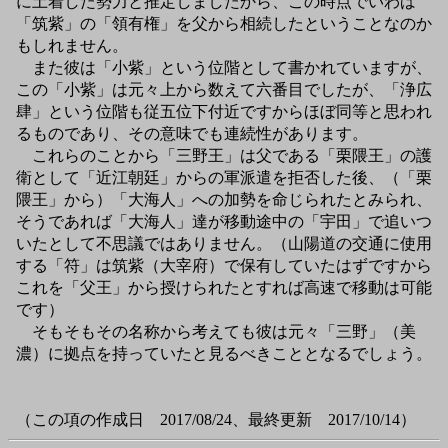
に土着した勢力と推定しましたから、この時点でいわば
「筑紫」の「領有権」を父から相続したということなのか
もしれません。
また彼は「小紫」という位階として書かれていますが、
この「小紫」は元々上から数えて六番目でしたが、「浄広
肆」という位階も従五位下付近ですからほぼ同等と思われ
るものであり、その意味でも連続性があります。
これらのことから「三野王」は父である「栗隈王」の護
衛として「近江朝廷」からの軍派遣を拒否した後、（「栗
隈王」から）「大海人」への加勢を命じられたとみられ、
そうであれば「大海人」達が移動途中の「宇田」で追いつ
いたとして不思議ではありません。（山陽道の交通に使用
する「符」は筑紫（大宰府）で保有していたはずですから
これを「父王」から授けられたとすれば高速で移動は可能
です）
そもそもその名称から考えても彼は元々「三野」（美
濃）に拠点を持っていたと見るべきこととなるでしょう。
（この項の作成日 2017/08/24、最終更新 2017/10/14）