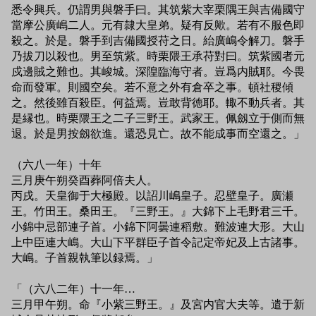
悉令興兵。仍謂男與磐手曰。其筑紫大宰栗隅王與吉備國守
當摩公廣嶋二人。元有隷大皇弟。疑有反歟。若有不服色即
殺之。於是。磐手到吉備國授苻之日。紿廣嶋令解刀。磐手
乃拔刀以殺也。男至筑紫。時栗隈王承苻對曰。筑紫國者元
戍邊賊之難也。其峻城。深隍臨海守者。豈爲内賊耶。今畏
命而發軍。則國空矣。若不意之外有倉卒之事。頓社稷傾
之。然後雖百殺臣。何益焉。豈敢背徳耶。輙不動兵者。其
是縁也。時栗隈王之二子三野王。武家王。佩劔立于側而無
退。於是男按劔欲進。還恐見亡。故不能成事而空還之。」
（六八一年）十年
三月庚午朔癸酉葬阿倍夫人。
丙戌。天皇御于大極殿。以詔川嶋皇子。忍壁皇子。廣瀬
王。竹田王。桑田王。『三野王。』大錦下上毛野君三千。
小錦中忌部連子首。小錦下阿曇連稻敷。難波連大形。大山
上中臣連大嶋。大山下平群臣子首令記定帝妃及上古諸事。
大嶋。子首親執筆以録焉。」
「（六八二年）十一年…
三月甲午朔。命『小紫三野王。』及宮内官大夫等。遣于新