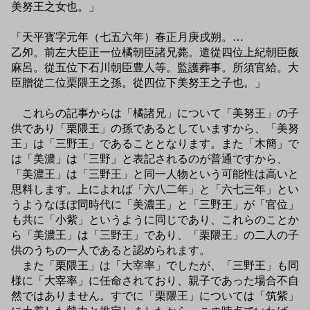
美努王之女也。」
「天平寳字元年（七五六年）春正月庚戌朔。…
乙夘。前左大臣正一位橘朝臣諸兄薨。遣從四位上紀朝臣飯
麻呂。從五位下石川朝臣豊人等。監護葬事。所須官給。大
臣贈從二位栗隈王之孫。從四位下美努王之子也。」
これらの記事からは「橘諸兄」について「美努王」の子
供であり「栗隈王」の孫であるとしていますから、「美努
王」は「三野王」であることとなります。また「木簡」で
は「美濃」は「三野」と表記されるのが普通ですから、
「美濃王」は「三野王」と同一人物という可能性は高いと
思料します。上によれば「六八二年」と「六七三年」とい
うようなほぼ同時代に「美濃王」と「三野王」が「官位」
も共に「小紫」というように同じであり、これらのことか
ら「美濃王」は「三野王」であり、「栗隈王」の二人の子
供のうちの一人であると認められます。
また「栗隈王」は「大宰率」でしたが、「三野王」も同
様に「大宰率」に任命されており、親子であった場合不自
然ではありません。すでに「栗隈王」については「筑紫」