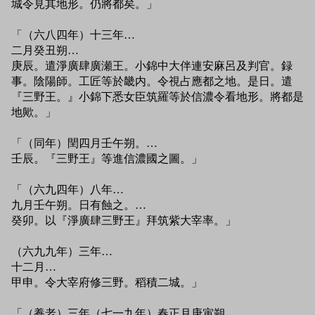
城令見其地形。仍將都矣。」
「（六八四年）十三年…
二月癸丑朔…
庚辰。遣淨廣肆廣瀬王。小錦中大伴連安麻呂及判官。録
事。陰陽師。工匠等於畿内。令視占應都之地。是日。遣
『三野王。』小錦下悉女臣筑羅等於信濃令看地形。將都是
地歟。」
「（同年）閏四月壬午朔。…
壬辰。『三野王』等進信濃國之圖。」
「（六九四年）八年…
九月壬午朔。日有蝕之。…
癸卯。以『淨廣肆三野王』拜筑紫大宰率。」
（六九九年）三年…
十二月…
甲申。令大宰府修三野。稻積二城。」
「（養老）三年（七一九年）春正月庚寅朔。…