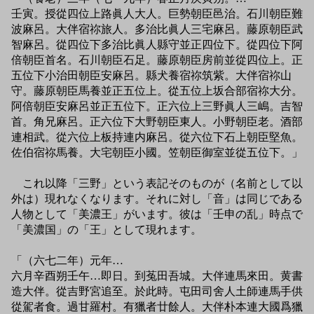
壬寅。授從四位上路眞人大人。巨勢朝臣邑治。石川朝臣難
波麻呂。大伴宿祢旅人。多治比眞人三宅麻呂。藤原朝臣武
智麻呂。從四位下多治比眞人縣守並正四位下。從四位下阿
倍朝臣首名。石川朝臣石足。藤原朝臣房前並從四位上。正
五位下小治田朝臣安麻呂。縣犬養宿祢筑紫。大伴宿祢山
守。藤原朝臣馬養並正五位上。從五位上坂合部宿祢大分。
阿倍朝臣安麻呂並正五位下。正六位上三野眞人三嶋。吉智
首。角兄麻呂。正六位下大野朝臣東人。小野朝臣老。酒部
連相武。從六位上板持連内麻呂。從六位下石上朝臣堅魚。
佐伯宿祢馬養。大宅朝臣小國。笠朝臣御室並從五位下。」
これ以降「三野」という表記そのものが（名前として以
外は）現れなくなります。それに対し「音」は同じである
人物として「美濃王」がいます。彼は「壬申の乱」時点で
「美濃国」の「王」として現れます。
「（六七二年）元年…
六月辛酉朔壬午…即日。到菟田吾城。大伴連馬來田。黄書
造大伴。從吉野宮追至。於此時。屯田司舍人土師連馬手供
從駕者食。過甘羅村。有獵者廿餘人。大伴朴本連大國爲獵