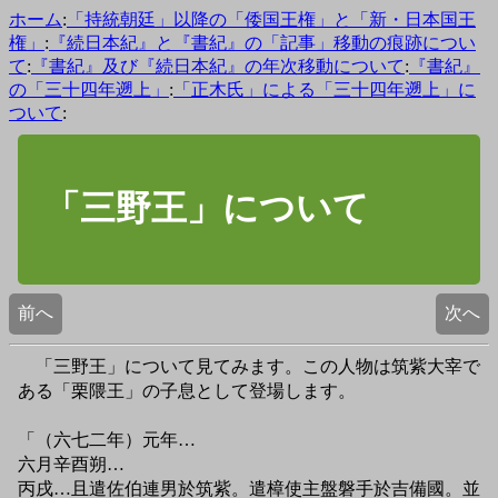
ホーム
:
「持統朝廷」以降の「倭国王権」と「新・日本国王
権」
:
『続日本紀』と『書紀』の「記事」移動の痕跡につい
て
:
『書紀』及び『続日本紀』の年次移動について
:
『書紀』
の「三十四年遡上」
:
「正木氏」による「三十四年遡上」に
ついて
:
「三野王」について
前へ
次へ
「三野王」について見てみます。この人物は筑紫大宰で
ある「栗隈王」の子息として登場します。
「（六七二年）元年…
六月辛酉朔…
丙戌…且遣佐伯連男於筑紫。遣樟使主盤磐手於吉備國。並