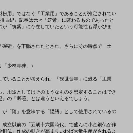
製粉用」ではなく「工業用」であることが推定されてい
『推古紀』記事は元々「筑紫」に関わるものであったと
のが「筑紫」に存在していたという可能性も浮かびま
「碾磑」を下賜されたとされ、さらにその時点で「土
り「少林寺碑」）
していることが考えられ、「観世音寺」に残る「工業
ら、用途としてはそのようなものを想定することはでき
紀』の「碾磑」とは違うといえるでしょう。
」が「隋」を意味する「隠語」として使用されているの
」成立以前の「五胡十六国時代」で盛んに小金銅仏が作
金銅仏」作成の動きが高まりいわば大量生産がされるよ