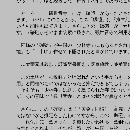
から「五年」ほど経過した「推古十八年」であったと
ところで、「観世音寺」には「碾磑」があったとされ
ます。（※1）このことから、この「碾磑」は『推古
いう可能性も出てきます。さらにその「碾磑」が「元
す。（碾磑がそのまま筑紫に残され、観世音寺で利用
同様の「碾磑」が中国の「少林寺」にもあるとされま
地」も「二十頃」併せて下賜されたと書かれています
「…太宗嘉其義烈，頻降璽書宣慰，既奉優教，兼承寵
この土地が「柏穀莊」と呼ばれたという事からもこの
用」と同種のものではなかったと推定できるでしょう
そもそも「少林寺」は新しく建てられた寺ではないわ
ず、その意味で「観世音寺」とはその状況が異なると
さらに、この「碾磑」は（「黄金」同様）「高麗」か
ではないかと推定をしたわけですから、この「碾磑」
「銅仏」に「金メッキ」を施したいわゆる「金銅仏」
られたとされます。それが「隋」が「中国」を統一し