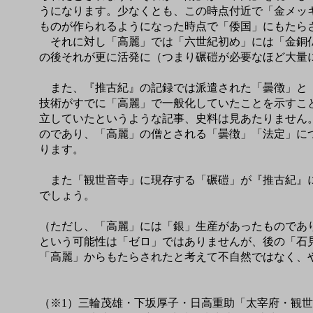
うになります。少なくとも、この時点付近で「金メッ
ものが作られるようになった時点で「倭国」にもたら
それに対し「高麗」では「六世紀初め」には「金銅仏
の後それが更に活発に（つまり碾磑が必要なほど大量
また、『推古紀』の記録では派遣された「曇徴」と「
技術がすでに「高麗」で一般化していたことを示すこ
立していたというような記事、史料は見あたりません
のであり、「高麗」の僧とされる「曇徴」「法定」に
ります。
また「観世音寺」に現存する「碾磑」が『推古紀』に
でしょう。
（ただし、「高麗」には「銀」生産があったものであ
という可能性は「ゼロ」ではありませんが、後の「石
「高麗」からもたらされたと考えて不自然ではなく、
（※1）三輪茂雄・下坂厚子・日高重助「太宰府・観世