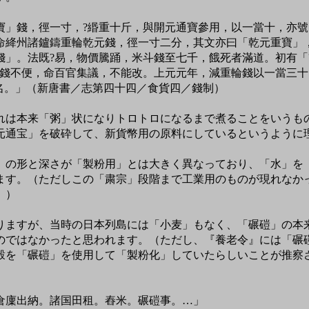
寶」錢，徑一寸，?緡重十斤，與開元通寶參用，以一當十，亦號
命絳州諸鑪鑄重輪乾元錢，徑一寸二分，其文亦曰「乾元重寶」
錢」。法既?易，物價騰踊，米斗錢至七千，餓死者滿道。初有「
新錢不便，命百官集議，不能改。上元元年，減重輪錢以一當三
名。」（新唐書／志第四十四／食貨四／錢制）
は本来「粥」状になりトロトロになるまで煮ることをいうも
元通宝」を破砕して、新貨幣用の原料にしているというように
の形と深さが「製粉用」とは大きく異なっており、「水」を
ます。（ただしこの「粛宗」段階まで工業用のものが現れなか
。）
ますが、当時の日本列島には「小麦」もなく、「碾磑」の本
のではなかったと思われます。（ただし、『養老令』には「碾
穀を「碾磑」を使用して「製粉化」していたらしいことが推察
倉廩出納。諸国田租。舂米。碾磑事。…」