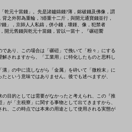
「乾元十當錢」。先是諸鑪鑄錢?薄，鎔破錢及佛像，謂
，背之外郭為重輪，?緡重十二斤，與開元通寶錢並行，
?錢」，京師人人私鑄，併小錢，壞鍾、像，犯禁者
十，開元舊錢與乾元十當錢，皆以一當十，『碾磑鬻
のであり、この場合は「碾磑」で挽いて「粉々」にする
理解されますから、「工業用」に特化したものと思料し
「溝」の中に流しながら「金属」を砕いて「微粉末」に
ったという意味ではありません。後でも述べますが、
来の目的としては需要がなかったと考えられ、この『推
磑」が「主税寮」に関する事物として出てきますから、
され、この時点では本来の用途として使用される実態が