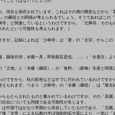
いうことではないでしょうか。
、現在も保存されています。これはその溝の構造などから「
紀』の碾磑との関係が考えられるでしょう。そうであればこの
興寺」と関連しているというわけですから、「元興寺」そのも
されたという可能性も考えられます。）
すが、記録によれば「少林寺」は「唐」の「太宗」からこの
。
錫，賜地廿頃，水碾一具，即柏穀莊是也。…」（「全唐文」よ
「土地」と「水碾（碾磑）」が「食料」（穀物）生産と関係
。
けですから、柱の彩色などはすでに行われているわけですか
考えられます。つまり「少林寺」の「水碾（碾磑）」は『推古
らもたらされたものと書かれているわけですが、その「高麗
の出自についても同様である可能性が生じます。
は中国ではかなり早期から存在していたものであり、「北魏
て後「文帝」による仏教の半ば強制的拡大策により、一気に「