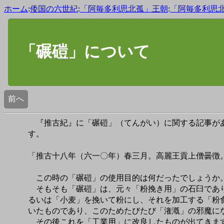
ホーム
:
倭国の六世紀
:
「阿毎多利思北孤」王朝
:
「阿毎多利思
「碾磑」について
前へ
『推古紀』に「碾磑」（てんがい）に関する記事があ
す。
「推古十八年（六一〇年）春三月。高麗王貢上僧曇徴
この時の「碾磑」の使用目的は何だったでしょうか
そもそも「碾磑」は、元々「粉挽き用」の石臼であり
るいは「小麦」を挽いて粉にし、それを加工する「粉
いたものであり、このためたびたび「潅漑」の邪魔に
その後これを「工業用」に改良したものが出てきま