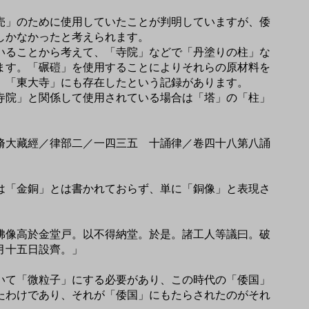
売」のために使用していたことが判明していますが、倭
のしかなかったと考えられます。
いることから考えて、「寺院」などで「丹塗りの柱」な
ます。「碾磑」を使用することによりそれらの原材料を
、「東大寺」にも存在したという記録があります。
寺院」と関係して使用されている場合は「塔」の「柱」
脩大藏經／律部二／一四三五 十誦律／卷四十八第八誦
は「金銅」とは書かれておらず、単に「銅像」と表現さ
佛像高於金堂戸。以不得納堂。於是。諸工人等議曰。破
月十五日設齊。」
いて「微粒子」にする必要があり、この時代の「倭国」
たわけであり、それが「倭国」にもたらされたのがそれ