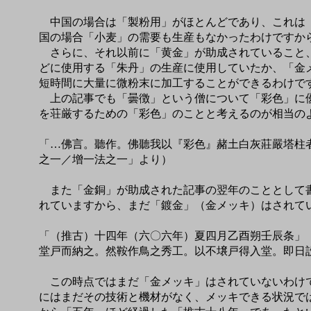
中国の場合は「製粉用」がほとんどであり、これは「
国の場合「小麦」の需要も生産もなかったわけですか
さらに、それ以前に「黄金」が助成されていること、
どに使用する「朱丹」の生産に使用していたか、「金
短時間に大量に微粉末に加工することができるわけで
上の記事でも「曇徴」という僧について「彩色」に優
を荘厳するための「彩色」のことと考えるのが相当の
「…佛言。聽作。佛聽我以『彩色』赭土白灰莊嚴塔柱
之一／增一法之一」より）
また「金銅」が助成された記事の翌年のこととして書
れていますから、まだ「鍍金」（金メッキ）はされて
「（推古）十四年（六〇六年）夏四月乙酉朔壬辰条」
堂戸而納之。然鞍作鳥之秀工。以不壌戸得入堂。即日
この時点ではまだ「金メッキ」はされていないわけで
にはまだその技術と機材がなく、メッキできる状況で