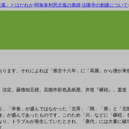
北孤」とはだれか
:
阿毎多利思北孤の業績
:
法隆寺の創建について
:
ります。それによれば「推古十八年」に「高麗」から僧が来
。法定。曇徴知五經。且能作彩色及紙墨。并造『碾磑』。盖造
。
、「米食」が盛んではなかった「北斉」「隋」「唐」と「北
食」が盛んであったものです。このため「川」などに「碾磑」
なり、トラブルが発生していたとされ、「唐代」には大量に破
す。