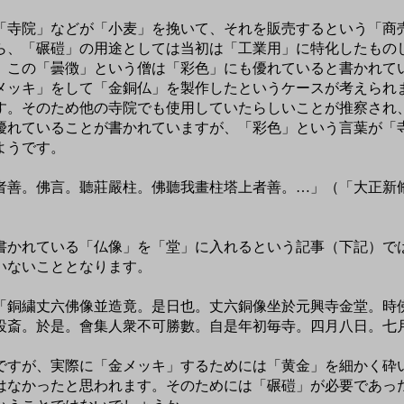
寺院」などが「小麦」を挽いて、それを販売するという「商
ら、「碾磑」の用途としては当初は「工業用」に特化したも
この「曇徴」という僧は「彩色」にも優れていると書かれて
メッキ」をして「金銅仏」を製作したというケースが考えられ
す。そのため他の寺院でも使用していたらしいことが推察され
れていることが書かれていますが、「彩色」という言葉が「
ようです。
者善。佛言。聽莊嚴柱。佛聽我畫柱塔上者善。…」（「大正新
かれている「仏像」を「堂」に入れるという記事（下記）で
いないこととなります。
「銅繍丈六佛像並造竟。是日也。丈六銅像坐於元興寺金堂。時
設斎。於是。會集人衆不可勝數。自是年初毎寺。四月八日。七
すが、実際に「金メッキ」するためには「黄金」を細かく砕
はなかったと思われます。そのためには「碾磑」が必要であっ