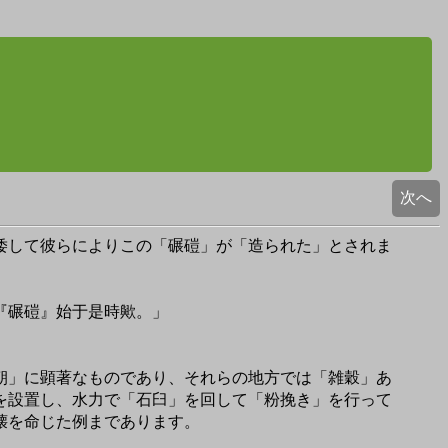
次へ
倭して彼らによりこの「碾磑」が「造られた」とされま
『碾磑』始于是時歟。」
朝」に顕著なものであり、それらの地方では「雑穀」あ
を設置し、水力で「石臼」を回して「粉挽き」を行って
壊を命じた例まであります。