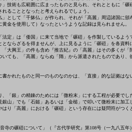
キ」技術も広範囲に広まったものと見られ、それとともに「碾
されることとなったと考えられるでしょう。
」として「千躰仏」が作られ、それが「高麗」周辺諸国に頒布
に黄金を使用して）なったというような記録は見られません。
法定」は「倭国」に来て当地で「碾磑」を作製しているよう
ととならざるを得ませんが、上に見るように「碾磑」を各資料
。「大興王」の件も含め『推古紀』の「高麗」はその多くが「
ついても、「高麗」ならぬ「隋」から派遣されたものであり、
書かれたものと同一のものなのかは、「直接」的な証拠はな
り、「銀」の精錬のためには「微粉末」にする工程が必要でし
見銀山」でも「石鎚」あるいは「金槌」で叩いて微粉末に加工
やはり「高麗」における「碾磑」という存在には疑問符がつく
音寺の碾磑について」（『古代学研究』第108号（一九八五年