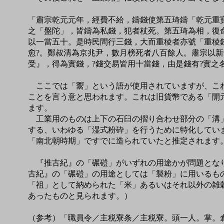
「肅宗乾元元年，經費不給，鑄錢使第五琦鑄「乾元重
之「盤陀」，皆鑄為私錢，犯者杖死。第五琦為相，復
以一當五十。是時民間行三錢，大而重稜者亦號「重稜
愈?。鄭叔清為京兆尹，數月榜死者八百餘人。肅宗以
受』，得為實錢，?錢交易皆用十當錢，由是錢有?實之
ここでは「鬻」という語が使用されていますが、これ
ことを言う意と思われます。これは旧貨幣である「開
ます。
工業用のものは上下の石臼の摺り合わせ部分の「溝」
する、いわゆる「湿式粉砕」を行うために特化してい
「南北朝時期」ですでに造られていたと推定されます
『推古紀』の「碾磑」がいずれの用途かが問題となり
古紀』の「碾磑」の用途としては「製粉」に用いるも
「祖」として納められた「米」あるいはそれ以外の雑
あったものと見られます。）
（参考）「職員令／主税寮条／主税寮。頭一人。掌。