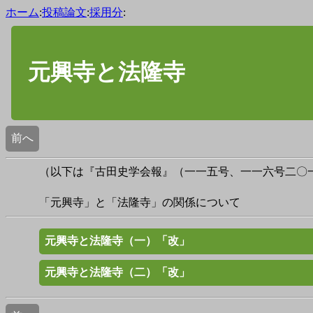
ホーム
:
投稿論文
:
採用分
:
元興寺と法隆寺
前へ
（以下は『古田史学会報』（一一五号、一一六号二〇
「元興寺」と「法隆寺」の関係について
元興寺と法隆寺（一）「改」
元興寺と法隆寺（二）「改」