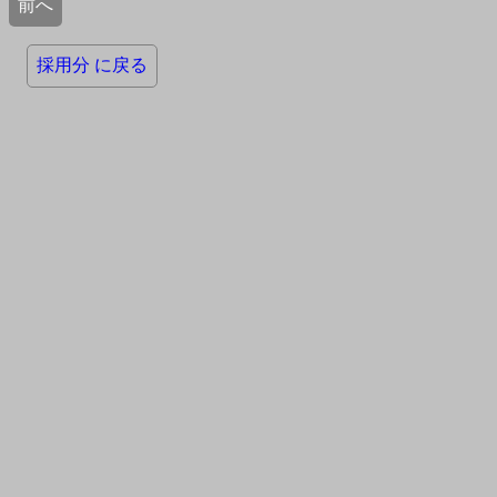
前へ
採用分 に戻る