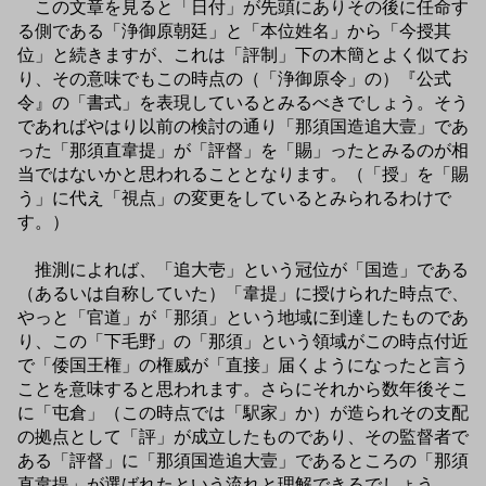
この文章を見ると「日付」が先頭にありその後に任命す
る側である「浄御原朝廷」と「本位姓名」から「今授其
位」と続きますが、これは「評制」下の木簡とよく似てお
り、その意味でもこの時点の（「浄御原令」の）『公式
令』の「書式」を表現しているとみるべきでしょう。そう
であればやはり以前の検討の通り「那須国造追大壹」であ
った「那須直韋提」が「評督」を「賜」ったとみるのが相
当ではないかと思われることとなります。（「授」を「賜
う」に代え「視点」の変更をしているとみられるわけで
す。）
推測によれば、「追大壱」という冠位が「国造」である
（あるいは自称していた）「韋提」に授けられた時点で、
やっと「官道」が「那須」という地域に到達したものであ
り、この「下毛野」の「那須」という領域がこの時点付近
で「倭国王権」の権威が「直接」届くようになったと言う
ことを意味すると思われます。さらにそれから数年後そこ
に「屯倉」（この時点では「駅家」か）が造られその支配
の拠点として「評」が成立したものであり、その監督者で
ある「評督」に「那須国造追大壹」であるところの「那須
直韋提」が選ばれたという流れと理解できるでしょう。