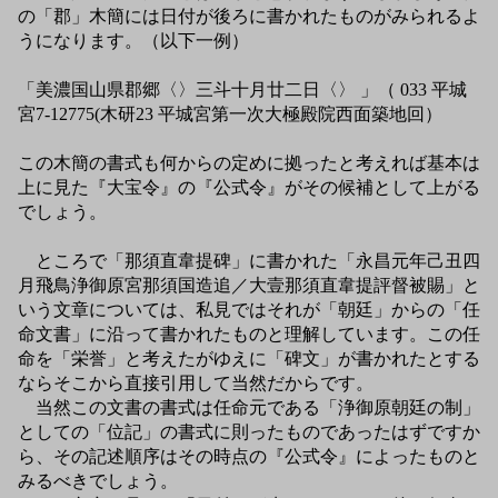
の「郡」木簡には日付が後ろに書かれたものがみられるよ
うになります。（以下一例）
「美濃国山県郡郷〈〉三斗十月廿二日〈〉 」（ 033 平城
宮7-12775(木研23 平城宮第一次大極殿院西面築地回）
この木簡の書式も何からの定めに拠ったと考えれば基本は
上に見た『大宝令』の『公式令』がその候補として上がる
でしょう。
ところで「那須直韋提碑」に書かれた「永昌元年己丑四
月飛鳥浄御原宮那須国造追／大壹那須直韋提評督被賜」と
いう文章については、私見ではそれが「朝廷」からの「任
命文書」に沿って書かれたものと理解しています。この任
命を「栄誉」と考えたがゆえに「碑文」が書かれたとする
ならそこから直接引用して当然だからです。
当然この文書の書式は任命元である「浄御原朝廷の制」
としての「位記」の書式に則ったものであったはずですか
ら、その記述順序はその時点の『公式令』によったものと
みるべきでしょう。