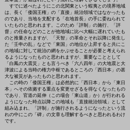
すでに述べたようにこの北関東という蝦夷との境界地域
は、長く「倭国王権」の「直接」統治領域ではなかったも
のであり、当地を支配する「在地首長」の手に委ねられて
いたものと思われます。このため「評制」の施行、「評
督」の任命などのことが他地域に比べ大幅に遅れていたも
のと推量されますが、「天智」の革命とそれ以降に発生し
た「壬申の乱」などで「東国」の地位が上昇すると共にこ
の地域に対して統治の網をかぶせることが必要と考えられ
るようになったものと思われますが、重要なこととして
「白鳳の大震災」とも言うべき「六八四年」の大地震と大
津波による当時の権力中枢であるところの「西日本」の甚
大な被災があったものと思われます。
この時の「倭国王権」は必然的に「西日本」から「東日
本」へその依拠する重点を変更せざるを得なくなったもの
であり、官道の延伸（この場合「東山道」か）が行われる
ようになった時点以降この地域も「直接統治領域」として
組み込まれ、「評制」が施行されるようになったという流
れの中にこの「碑」の文章も理解するべきと思われるわけ
です。