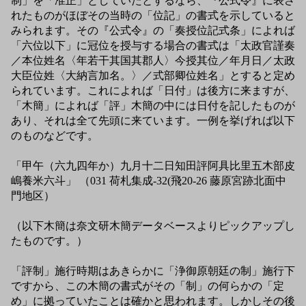
制」を「准正」としていたとするなら、『公式令』に表さ
れたものがほぼその当時の「位記」の書式を示していると
みられます。その『公式令』の「奏授位記式条」によれば
「六位以下」に冠位を授与する場合の書式は「太政官謹奏
／本位姓名〈年若干其国其郡人〉今授其位／年月日／太政
大臣位姓〈大納言加名。〉／式部卿位姓名」とすると定め
られています。これによれば「日付」は後方に来ますが、
「木簡」によれば「評」木簡の中には日付を記したものが
あり、それは全て先頭に来ています。一例を挙げれば以下
のものなどです。
「甲午（六九四年か）九月十二日知田評阿具比里五木部皮
嶋養米六斗」 （031 荷札集成-32(飛20-26 藤原宮跡北面中
門地区）
（以下木簡は奈文研木簡データベースよりピックアップし
たものです。）
「評制」施行時期はあきらかに「浄御原朝廷の制」施行下
ですから、この木簡の書式がその「制」の何らかの「定
め」に拠っていたことは確かと思われます。しかしその後