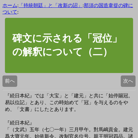
ホーム
:
「持統朝廷」と「改新の詔」
:
那須の国造韋提の碑に
ついて
:
碑文に示される「冠位」
の解釈について（二）
前へ
次へ
『続日本紀』では「大宝」と「建元」と共に「始停賜冠。
易以位記」とあり、この時始めて「冠」を与えるのをや
め、「文書」にしたとあります。
『続日本紀』
「（文武）五年（七〇一年）三月甲午。對馬嶋貢金。建元
爲大寶元年。始依新令。改制官名位号。親王明冠四品。諸