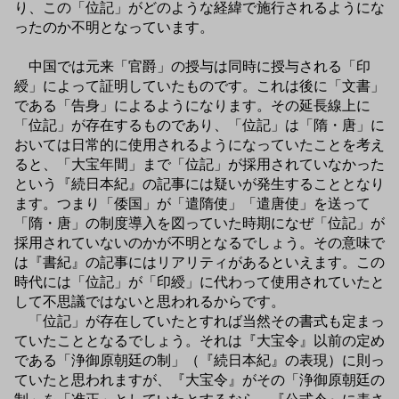
り、この「位記」がどのような経緯で施行されるようにな
ったのか不明となっています。
中国では元来「官爵」の授与は同時に授与される「印
綬」によって証明していたものです。これは後に「文書」
である「告身」によるようになります。その延長線上に
「位記」が存在するものであり、「位記」は「隋・唐」に
おいては日常的に使用されるようになっていたことを考え
ると、「大宝年間」まで「位記」が採用されていなかった
という『続日本紀』の記事には疑いが発生することとなり
ます。つまり「倭国」が「遣隋使」「遣唐使」を送って
「隋・唐」の制度導入を図っていた時期になぜ「位記」が
採用されていないのかが不明となるでしょう。その意味で
は『書紀』の記事にはリアリティがあるといえます。この
時代には「位記」が「印綬」に代わって使用されていたと
して不思議ではないと思われるからです。
「位記」が存在していたとすれば当然その書式も定まっ
ていたこととなるでしょう。それは『大宝令』以前の定め
である「浄御原朝廷の制」（『続日本紀』の表現）に則っ
ていたと思われますが、『大宝令』がその「浄御原朝廷の