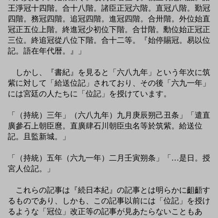
王淨冠十四階。合十八階。諸臣正冠六階。直冠八階。勤冠
四階。務冠四階。追冠四階。進冠四階。合卅階。外位始直
冠正五位上階。終進冠少初位下階。合廿階。勳位始正冠正
三位。終追冠從八位下階。合十二等。『始停賜冠。易以位
記。語在年代暦。』」
しかし、『書紀』を見ると「六八九年」という年次に筑
紫に対して「給送位記」されており、その後「六九一年」
には宮廷の人たちに「位記」を授けています。
「（持統）三年」（六八九年）九月庚辰朔己丑条」「遣直
廣參石上朝臣麿。直廣肆石川朝臣虫名等於筑紫。給送位
記。且監新城。」
「（持統）五年（六九一年）二月壬寅朔条」「…是日。授
宮人位記。」
これらの記事は『続日本紀』の記事とは明らかに齟齬す
るものであり、しかも、この記事以前には「位記」を授け
るような「冠位」改正等の記事が見あたらないこともあ