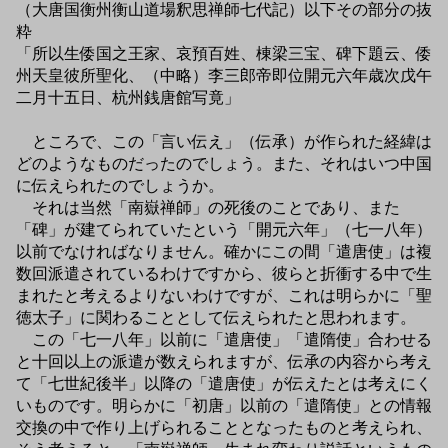
（大唐国衡州衡山道場釈思禅師七代記）以下その部分の抜
粋
「所以生倭国之王家、哀預百姓、棟梁三宝、碑下題云、倭
州天皇彼所聖化、（中略）李三郎帝即位開元六年歳次戊午
二月十五日、杭州銭唐館写竟」
ところで、この「言い伝え」（伝承）が作られた経緯は
どのようなものだったのでしょう。また、それはいつ中国
に伝えられたのでしょうか。
それは当然「南嶽禅師」の死後のことであり、また
「碑」が建てられていたという「開元六年」（七一八年）
以前でなければなりません。確かにこの間「遣唐使」は複
数回派遣されているわけですから、彼らと折衝する中で生
まれたと考えるよりないわけですが、これは明らかに「聖
徳太子」に関わることとして伝えられたと思われます。
この「七一八年」以前に「遣唐使」「遣隋使」合わせる
と十回以上の派遣が数えられますが、伝承の内容から考え
て「七世紀後半」以降の「遣唐使」が伝えたとは考えにく
いものです。明らかに「初唐」以前の「遣隋使」との情報
交換の中で作り上げられることとなったものと考えられ、