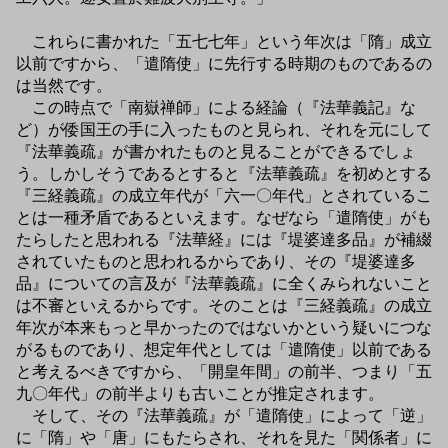
これらに書かれた「五七七年」という年次は「隋」成立
以前ですから、「遣隋使」に先行する時期のものであるの
は当然です。
この時点で「南嶽禅師」による経論（『法華義記』な
ど）が倭国王の手に入ったものと見られ、それを元にして
『法華義疏』が書かれたものと見ることができるでしょ
う。しかしそうであるとすると『法華義疏』を初めとする
『三経義疏』の成立年代が「六一〇年代」とされているこ
とは一種矛盾であるといえます。なぜなら「遣隋使」がも
たらしたと思われる『法華経』には『堤婆達多品』が補綴
されていたものと思われるからであり、その『堤婆達多
品』についての言及が『法華義疏』に全くみられないこと
は不審といえるからです。そのことは『三経義疏』の成立
年次が本来もっと早かったのではないかという疑いにつな
がるものであり、想定年代としては「遣隋使」以前である
と考えるべきですから、「開皇年間」の前半、つまり「五
九〇年代」の前半よりも古いことが推定されます。
そして、その『法華義疏』が「遣隋使」によって「逆」
に「隋」や「唐」にもたらされ、それを見た「関係者」に