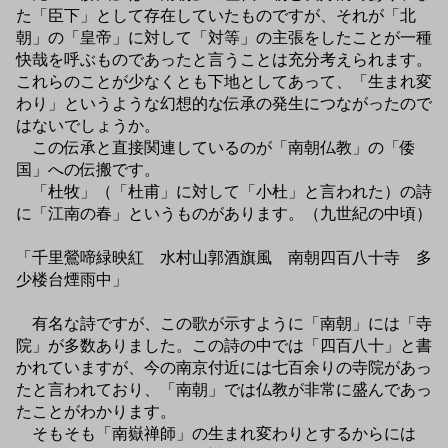
た「臣下」として存在していたものですが、それが「北
朝」の「皇帝」に対して「対等」の主張をしたことが一種
快哉を呼ぶものであったと言うことは充分考えられます。
これらのことが少なくとも下地としてあって、「生まれ変
わり」というような幻想的な伝承の発生につながったので
はないでしょうか。
この伝承と直接関連しているのが「南朝仏教」の「倭
国」への伝搬です。
「杜牧」（「杜甫」に対して「小杜」と言われた）の詩
に「江南の春」というものがあります。（九世紀の中頃）
「千里鶯啼緑映紅 水村山郭酒旗風 南朝四百八十寺 多
少楼台煙雨中」
有名な詩ですが、この歌が示すように「南朝」には「寺
院」が多数ありました。この詩の中では「四百八十」と書
かれていますが、今の南京付近には七百余りの寺院があっ
たと言われており、「南朝」では仏教が非常に盛んであっ
たことがわかります。
そもそも「南嶽禅師」の生まれ変わりとするからには