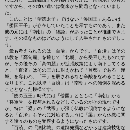
ですから、その食い違いは従来から問題となっていまし
た。
このことは「聖徳太子」ではない「倭国王」あるいは
「倭国王子」が存在していたことを示すものであり、また
彼の元には「南朝」の「経論」があったことが推測できま
す。その様なものはどのようにして入手されたものでしょ
う。
最も考えられるのは「百済」からです。「百済」はその
仏教を「高句麗」を通じて「北朝」から受容したものです
が、その後その「高句麗」が拡張政策により南下してくる
と、「百済」はその圧力に耐えかねて「首都」である「漢
城」を奪われ、「王」を殺されるなど辛酸をなめることと
なります。これ以降「百済」は「南朝」への傾倒を深める
こととなった模様です。
「倭の五王」時代には「倭国」とともに「南朝」から
「将軍号」を授与されるなどしているのがその現れです
が、特に「梁」の「武帝」が深く仏教に傾倒するようにな
ると「百済」もそれに対応するように「梁」から仏教に関
する諸々のものを受容するようになったものです。
「百済」の「泗比城」の遺跡発掘などからは建築技術な