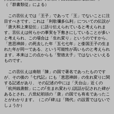
（『群書類従』による）
この言伝えでは「王子」であって「王」でないことに注
目すべきです。これは「利歌彌多仏利」についての伝説が
「唐大和上東征伝」に語り伝えられていると考えられま
す。言伝えは何らかの事実を下敷きにしていることが多い
と考えられ、この場合は「生れ変り」というのですから、
「恵思禅師」の死去した年「五七七年」と倭国王子の生ま
れた年が同一である、という可能性が高いものと考えられ
ます。本来はこの点からも「聖徳太子」ではないといえる
ものです。
この言伝えは南朝「陳」の国で著名であったものです
が、その後の『七代記』にも「恵思禅師」の生れ変りに関
する記述があり、 その記述の中には「天台山」近くの
「杭州銭唐館」にこの｢生まれ変わり｣説話が記された碑が
あるとされ、八世紀初頭の「唐」の国でも有名であったこ
とがわかります。（この｢碑｣は「隋代」の設置ではないで
しょうか）