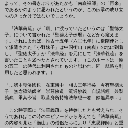
よって、その書きぶりがあたかも「南嶽禅師」の「再来」
であるかのように思われたというのが、この伝承の成り立
ちのきっかけではないでしょうか。
『法華義疏』が「唐」に渡っていたというのは「聖徳太
子」について書かれた『聖徳太子伝暦』などから窺えま
す。それによれば、推古十五年（六〇七年）に遣隋使とし
て派遣された「小野妹子」は中国衡山（南嶽）の地に到着
し、「聖徳太子」が『法華経』を元にして『法華義疏』を
書いたことを述べたとされています。（このルートは「倭
の五王」の時代に利用されたものと思われ、同一航路を利
用したと思われます。）
「…我本朝倭國也 在東海中 相去三年行矣 今有聖德太
子 無念禪法師者 崇尊佛道 流通妙義 自説諸經 兼製
義疏 承其令旨 取昔身所持複法華經一卷 餘無異事…」
この時実際に『法華義疏』を持参したとも考えられ、そ
うであればこの時のエピソードから考えても『法華義疏』
の内容を見た「衡山」の僧侶たちにより「恵思禅師」と重