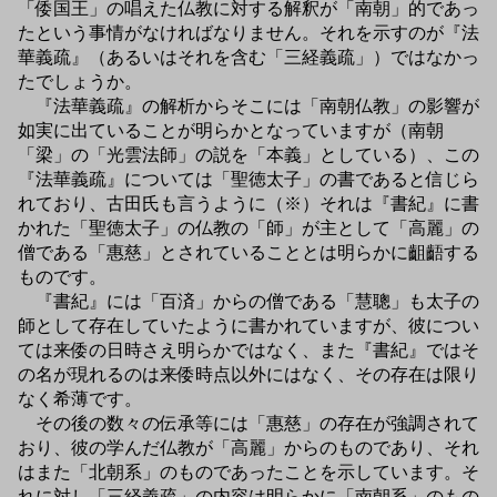
「倭国王」の唱えた仏教に対する解釈が「南朝」的であっ
たという事情がなければなりません。それを示すのが『法
華義疏』（あるいはそれを含む「三経義疏」）ではなかっ
たでしょうか。
『法華義疏』の解析からそこには「南朝仏教」の影響が
如実に出ていることが明らかとなっていますが（南朝
「梁」の「光雲法師」の説を「本義」としている）、この
『法華義疏』については「聖徳太子」の書であると信じら
れており、古田氏も言うように（※）それは『書紀』に書
かれた「聖徳太子」の仏教の「師」が主として「高麗」の
僧である「惠慈」とされていることとは明らかに齟齬する
ものです。
『書紀』には「百済」からの僧である「慧聰」も太子の
師として存在していたように書かれていますが、彼につい
ては来倭の日時さえ明らかではなく、また『書紀』ではそ
の名が現れるのは来倭時点以外にはなく、その存在は限り
なく希薄です。
その後の数々の伝承等には「惠慈」の存在が強調されて
おり、彼の学んだ仏教が「高麗」からのものであり、それ
はまた「北朝系」のものであったことを示しています。そ
れに対し「三経義疏」の内容は明らかに「南朝系」のもの