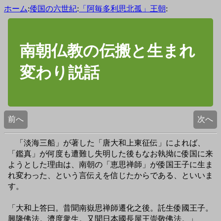
ホーム
:
倭国の六世紀
:
「阿毎多利思北孤」王朝
:
南朝仏教の伝搬と生まれ
変わり説話
前へ
次へ
「淡海三船」が著した「唐大和上東征伝」によれば、
「鑑真」が何度も遭難し失明した後もなお執拗に倭国に来
ようとした理由は、南朝の「恵思禅師」が倭国王子に生ま
れ変わった、という言伝えを信じたからである、といいま
す。
「大和上答曰。昔聞南嶽思禅師遷化之後。託生倭國王子。
興隆佛法。濟度衆生。又聞日本國長屋王崇敬佛法。」