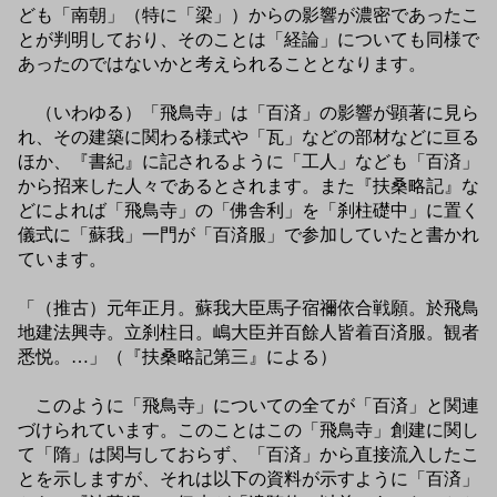
ども「南朝」（特に「梁」）からの影響が濃密であったこ
とが判明しており、そのことは「経論」についても同様で
あったのではないかと考えられることとなります。
（いわゆる）「飛鳥寺」は「百済」の影響が顕著に見ら
れ、その建築に関わる様式や「瓦」などの部材などに亘る
ほか、『書紀』に記されるように「工人」なども「百済」
から招来した人々であるとされます。また『扶桑略記』な
どによれば「飛鳥寺」の「佛舎利」を「刹柱礎中」に置く
儀式に「蘇我」一門が「百済服」で参加していたと書かれ
ています。
「（推古）元年正月。蘇我大臣馬子宿禰依合戦願。於飛鳥
地建法興寺。立刹柱日。嶋大臣并百餘人皆着百済服。観者
悉悦。…」（『扶桑略記第三』による）
このように「飛鳥寺」についての全てが「百済」と関連
づけられています。このことはこの「飛鳥寺」創建に関し
て「隋」は関与しておらず、「百済」から直接流入したこ
とを示しますが、それは以下の資料が示すように「百済」