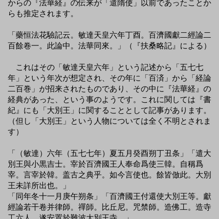
からの『法華経』の伝来が「遣隋使」以前であったことか
らも推定されます。
「藥恒法花驗記云。敏達天皇六年丁酉。百濟國獻二經論二
百餘卷一。此論中。法華同來。」（『扶桑略記』による）
これはその「敏達天皇六年」という記述から「五七七
年」という年次が想定され、その年に「百済」から「経論
二百巻」が招来されたものであり、その中に『法華経』の
経典があった、という事のようです。これに関しては『書
紀』にも「大別王」に関することとして記事があります。
（但し「大別王」という人物については全く不明とされま
す）
「（敏達）六年（五七七年）夏五月癸酉朔丁丑条」「遣大
別王與小黒吉士。宰於百濟國王人奉命爲使三韓。自稱爲
宰。言宰於韓。盖古之典乎。如今言使也。餘皆倣此。大別
王未詳所出也。」
「同年冬十一月庚午朔条」「百濟國王付還使大別王等。獻
經論若干卷并律師。禪師。比丘尼。咒禁師。造佛工。造寺
工六人。遂安置於難波大別王寺。」