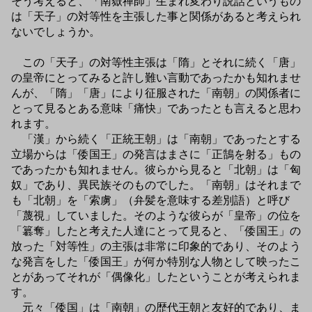
そう考えると、「南嶽禅師」生まれ変わり説話というもの
は「天子」の対等性を主張した事と関係があると考えられ
ないでしょうか。
この「天子」の対等性主張は「隋」とそれに続く「唐」
の皇帝にとってみると許し難い言動であったかも知れませ
んが、「隋」「唐」により征服された「南朝」の関係者に
とって見るとある意味「痛快」であったとも言えると思わ
れます。
「漢」から続く「正統王朝」は「南朝」であったとする
立場からは「倭国王」の発言はまさに「正鵠を射る」もの
であったかも知れません。彼らから見ると「北朝」は「匈
奴」であり、異民族そのものでした。「南朝」はそれまで
も「北朝」を「索虜」（弁髪を意味する差別語）と呼び
「蔑視」していました。そのような彼らが「皇帝」の位を
「簒奪」したと考えた人達にとって見ると、「倭国王」の
放った「対等性」の主張は非常に印象的であり、そのよう
な発言をした「倭国王」が何か特別な人物として映ったこ
とがあってそれが「偶像化」したということが考えられま
す。
元々「倭国」は「南朝」の歴代王朝と友好的であり、ま