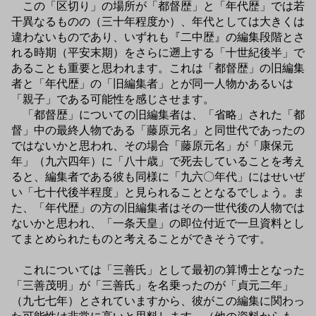
この「区切り」の場所が「都督歴」と「年代歴」では若
干異なるものの（三十年程度か）、年代としては大きくは
違わないものであり、いずれも『二中歴』の編集段階とさ
れる時期（平安末期）をさらに遡上する「十世紀後半」で
あることも重要と思われます。これは「都督歴」の旧編集
者と「年代歴」の「旧編集者」とが同一人物かあるいは
「親子」である可能性を感じさせます。
「都督歴」についての旧編集者は、「省略」された「都
督」中の最終人物である「藤原元名」と同世代であったの
ではないかと思われ、その場合「藤原元名」が「康保元
年」（九六四年）に「八十歳」で死去していることを考え
ると、編集者である彼も同様に「九六〇年代」にはせいぜ
い「七十代後半程度」と見られることとなるでしょう。ま
た、「年代歴」の方の旧編集者はその一世代後の人物では
ないかと思われ、「一条天皇」の即位付近で一旦資料とし
てまとめられたものと考えることができそうです。
これについては「三善氏」として最初の算博士となった
「三善茂明」が「三善氏」を名乗ったのが「貞元二年」
（九七七年）とされていますから、彼がこの編集に関わっ