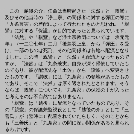
この「越後の介」任命は当時起きた「法然」と「親鸞」
及びその他当時の「浄土宗」の関係者に対する弾圧の際に
「九条兼実」の差配によって行われたものと思われ、「親
鸞」に対する「保護」が目的であったと見られています。
「法然」や「親鸞」など浄土宗教団については「承元元
年」（一二〇七年）二月「後鳥羽上皇」から「弾圧」を受
け、一部のものは死刑、その他関係者は各地へ配流となり
ました。この時「親鸞」と「法然」も配流となったもので
すが、「法然」は「九条兼実」自身が深く帰依していたも
のであり、彼が配流先を「土佐」から「讃岐」へ変更させ
たものです。「讃岐」には「九条家」の領地があったもの
であり、そこで「法然」は厚く遇されたとされます。そう
ならば「親鸞」についても「九条家」の保護の手が入った
と考えるのは不自然ではありません。
「親鸞」は「越後」に配流となっていたものであり、そ
の「親鸞」の保護兼監視役として「越後の介」として「三
善氏」が（臨時に）配置されていたらしく、そのことから
も「三善氏」と「九条家」の間に深い関係があると見られ
るわけです。