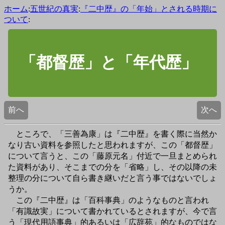
ホーム
:
五世紀の真実
:
『二中歴』の「年始」とされる時期に
ついて
:
「都督歴」と「年代歴」
前へ
次へ
ところで、「三善為康」は『二中歴』を書く際に当然か
なり古い資料を参照したと思われますが、この「都督歴」
について言うと、この「藤原元名」付近で一旦まとめられ
た資料があり、そこまでの分を「省略」し、その以降の未
整理の分について自ら書き継いだと言う事ではないでしょ
うか。
この『二中歴』は「百科事典」のようなものと言われ
「有識故実」について書かれているとされますが、今で言
う「現代用語事典」的あるいは「広辞苑」的なものではな