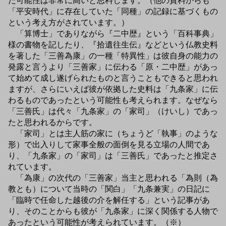
た可能性は非常に高いと思料します。（他の資料からも
「平安時代」に存在していた「同種」の記録に基づくもの
という考え方がされています。）
「算博士」でありながら『二中歴』という「百科事典」
様の書物を記したり、『拾遺往生伝』などという仏教史料
を著した「三善為康」の一種「特異性」は彼自身の能力の
発露と言うより「三善家」に伝わる「原・二中歴」があっ
て始めて成し遂げられたものと言うこともできると思われ
ますが、さらにいえば彼が依拠した史料は「九条家」に伝
わるものであったという可能性も考えられます。なぜなら
「三善氏」は代々「九条家」の「家司」（けいし）であっ
たと思われるからです。
「家司」とは主人筋の家に（ちょうど「執事」のような
形）で出入りして家事全般の面倒を見る立場の人間であ
り、「九条家」の「家司」は「三善氏」であったと推定さ
れています。
「為康」の次代の「三善家」当主と思われる「為則（為
教とも）について当時の「関白」「九条兼実」の日記に
「臨時で任命した越後の介を解任する」という記事があ
り、そのことからも彼が「九条家」に深く関係する人物で
あったという可能性が考えられています。（※）