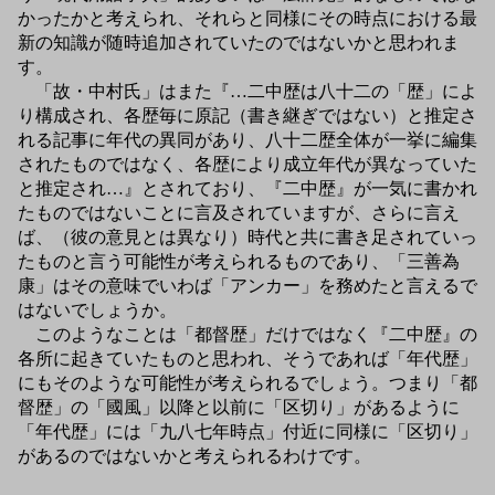
かったかと考えられ、それらと同様にその時点における最
新の知識が随時追加されていたのではないかと思われま
す。
「故・中村氏」はまた『…二中歴は八十二の「歴」によ
り構成され、各歴毎に原記（書き継ぎではない）と推定さ
れる記事に年代の異同があり、八十二歴全体が一挙に編集
されたものではなく、各歴により成立年代が異なっていた
と推定され…』とされており、『二中歴』が一気に書かれ
たものではないことに言及されていますが、さらに言え
ば、（彼の意見とは異なり）時代と共に書き足されていっ
たものと言う可能性が考えられるものであり、「三善為
康」はその意味でいわば「アンカー」を務めたと言えるで
はないでしょうか。
このようなことは「都督歴」だけではなく『二中歴』の
各所に起きていたものと思われ、そうであれば「年代歴」
にもそのような可能性が考えられるでしょう。つまり「都
督歴」の「國風」以降と以前に「区切り」があるように
「年代歴」には「九八七年時点」付近に同様に「区切り」
があるのではないかと考えられるわけです。