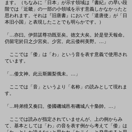
ます。（ちなみに「日本」が示す領域は『書紀』の早い段
階では「近畿」の一部の小領域を示す意義しかなかったと
思われます。それは『旧唐書』において「遣唐使」が「日
本旧小国」と表現したことでも明らかです。）
「…亦曰。伊弉諾尊功既至矣。徳文大矣。於是登天報命。
仍留宅於日之少宮矣。少宮。此云倭柯美野。…」
ここでは「倭」は「わ」という音を表す意義で使用され
ています。
「…倭文神。此云斯圖梨俄未。…」
ここでは「音」というより「名称」の読みとして現れま
す。
「…時弟猾又奏曰。倭國磯城邑有磯城八十梟帥。…」
ここでは読みが指定されていませんが、上の例からみ
て、基本としては「わ」の音を表す例から考えて「倭」は