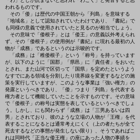
「わ」としか読まないと思われ「わこく」と発音すると思
われるものです。
その「倭」は歴代の中国王朝から「列島」を意味する
「地域名」として認知されていたわけであり、『書紀』で
も同様の意義で使用されていたと見るのが相当でしょう。
その意味で「倭根子」とは「倭王」の意義以外考えられ
ず、その「倭根子」の使用例が『書紀』に現れる最初の人
物が「成務」であるというのは示唆的です。
「成務」は「稚倭根子」という「称号」を持っています
が、以下のように「国郡」「県邑」に「責任者」をおいた
とされ、また山河で区切って「国県」を定めたというよう
なすでにある領域を分割したり境界線を変更するなどの施
策を実行していますが、このような事業は「強い権力」の
発露というべきであり、「倭」つまり「列島」を代表する
権力者として機能していたことを示すものです。その意味
で「倭根子」の称号は実態を表しているというべきでしょ
う。しかし、にも関わらず「成務」は「三男あるいは四
男」とされており、彼のような立場の人物が「王権」を代
表することになるとは通常考えにくく（上の者たちが全て
死去するなどの事態が発生しない限り）、そうであればこ
れは同時代「正当な倭王権」の座にあった人物の事績を