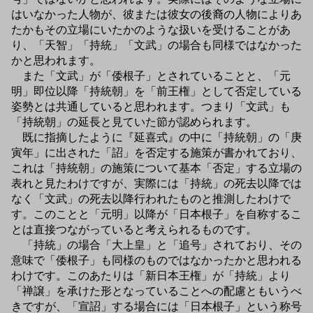
はいなかった人物が、彼または彼女の後裔の人物によりあ
たかもその立場にいたかのような扱いを受けることがあ
り、「天智」「持統」「文武」の場合も同様ではなかった
かと思われます。
また「文武」が「倭根子」とされていることと、「元
明」即位以降「持統朝」を「前王権」として否定している
姿勢とは共通していると思われます。つまり「文武」も
「持統朝」の延長と見ていた節が認められます。
既に指摘したように『延喜式』の中に「持統朝」の「庚
寅年」に出された「詔」を否定する施策が書かれており、
これは「持統朝」の施策について基本「否定」する立場の
表れと見たわけですが、実際には「持統」の死去以降では
なく「文武」の死去以降行われたものと推測したわけで
す。このことと「元明」以降が「日本根子」を自称するこ
とは直接つながっていると考えられるものです。
「持統」の場合「大上皇」と「追号」されており、その
意味で「倭根子」も同様のものではなかったかと思われる
わけです。このあたりは「新日本王権」が「持統」より
「禅譲」を承けた形となっていることへの配慮ともいうべ
きですが、「宣詔」する場合には「日本根子」という称号