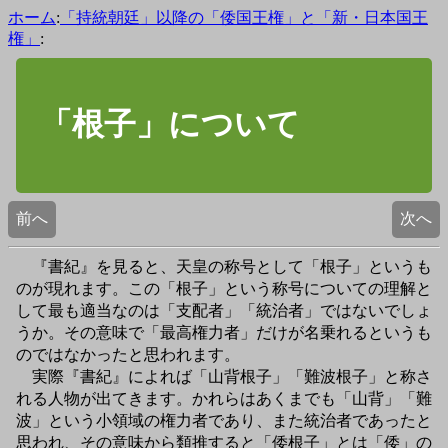
ホーム
:
「持統朝廷」以降の「倭国王権」と「新・日本国王
権」
:
「根子」について
前へ
次へ
『書紀』を見ると、天皇の称号として「根子」というも
のが現れます。この「根子」という称号についての理解と
して最も適当なのは「支配者」「統治者」ではないでしょ
うか。その意味で「最高権力者」だけが名乗れるというも
のではなかったと思われます。
実際『書紀』によれば「山背根子」「難波根子」と称さ
れる人物が出てきます。かれらはあくまでも「山背」「難
波」という小領域の権力者であり、また統治者であったと
思われ、その意味から類推すると「倭根子」とは「倭」の