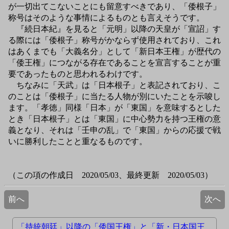
が一切出てこないことにも留意すべきであり、「倭根子」
称号はそのような事情によるものとも言えそうです。
『続日本紀』を見ると「元明」以降の天皇が「宣詔」す
る際には「倭根子」称号がかならず使用されており、これ
はあくまでも「大義名分」として「新日本王権」が歴代の
「倭王権」につながる存在であることを宣言することが重
要であったものと思われるわけです。
ちなみに「天武」は「日本根子」と表記されており、こ
のことは「倭根子」に当たる人物が別にいたことを示唆し
ます。「孝徳」同様「日本」が「東国」を意味するとした
とき「日本根子」とは「東国」に中心勢力を持つ王権の意
義となり、それは「壬申の乱」で「東国」からの応援で戦
いに勝利したことと重なるものです。
（この項の作成日 2020/05/03、最終更新 2020/05/03）
前へ
次へ
「持統朝廷」以降の「倭国王権」と「新・日本国王