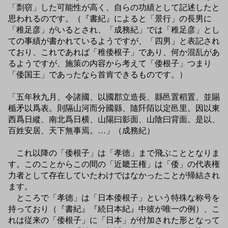
「剽窃」した可能性が高く、自らの功績として記述したと
思われるのです。（『書紀』によると「景行」の長男に
「稚足彦」がいるとされ、「成務紀」では「稚足彦」とし
ての事績が書かれているようですが、「四男」と表記され
ており、これであれば「稚倭根子」であり、何か混乱があ
るようですが、施策の内容から考えて「倭根子」つまり
「倭国王」であったなら首肯できるものです。）
「五年秋九月、令諸國、以國郡立造長、縣邑置稻置、並賜
楯矛以爲表。則隔山河而分國縣、隨阡陌以定邑里。因以東
西爲日縱、南北爲日横、山陽曰影面、山陰曰背面。是以、
百姓安居、天下無事焉。…」（成務紀）
これ以降の「倭根子」は「孝徳」まで飛ぶこととなりま
す。このことからこの間の「近畿王権」は「倭」の代表権
力者として存在していたわけではなかったことが帰結され
ます。
ところで「孝徳」は「日本倭根子」という特殊な称号を
持っており（『書紀』『続日本紀』中彼が唯一の例）、こ
れは従来の「倭根子」に「日本」が付加された形となって