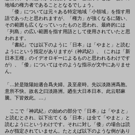
地域の権力者であることとなるでしょう。
「倭」については元々ある特定地域「小領域」を指す用
語であったと思われますが、「権力」が強くなるに随い、
その範囲も広くなっていったものと思われ、最終的には
「列島」の広い範囲を指す用語として使用されていたと思
われます。
『書紀』では以下のように「日本」は「やまと」と読む
ようにという指定がありますが（神武紀）、（これは「新
日本王権」のイデオロギーによるものと思われるわけです
が）、「倭」についてはそのような指示が文中にありませ
ん。
「…於是陰陽始遘合爲夫婦。及至産時。先以淡路洲爲胞。
意所不快。故名之曰淡路洲。廼生大日本日本。此云耶麻
騰。下皆效此。…」
ここで「神武紀」の始めの部分で「日本」は「やまと」
と読むとされ、以下出てくる「日本」は全て「やまと」と
読むようにというわけです。それに対し「倭」の場合は読
みが指定されていません。たとえば以下のような例があり