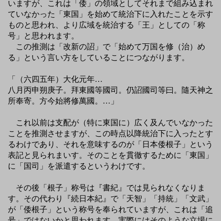
いますが、これは「倭」の領域としてそれまで組み込まれ
ていなかった「東国」を始めて統治下に入れたことを示す
ものと思われ、より広域を統治する「王」としての「称
号」と思われます。
この推測は「改新の詔」で「始めて万国を修（治）め
る」という言い方をしていることにつながります。
「（六四五年）大化元年…
八月丙申朔庚子。拜東國等國司。仍詔國司等曰。隨天神之
所奉寄。方今始將修萬國。…」
これ以前は支配が（特に東国に）広く及んでいなかった
ことを推測させますが、この時点以降統治下に入ったとす
るわけであり、それを意味するのが「日本倭根子」という
表記と見られまいす。そのことを貫徹するために「東国」
に「国司」を派遣するというわけです。
その後「根子」称号は『書紀』では見られなくなりま
す。その代わり『続日本紀』で「天智」「持統」「文武」
が「倭根子」という称号を奉られていますが、これは「追
号」ではないかと思われます。実際にはそのような立場に