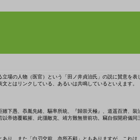
」
立場の人物（医官）という「田ノ井貞治氏」の説に賛意を表
表文とはリンクしている、あるいは共鳴しているといえます。
臣雖下愚、忝胤先緒、驅率所統、『歸崇天極』、道遥百濟、裝
若以帝徳覆載摧、此彊敵克、靖方難無替前功。竊自假開府儀同
あり、また「白刃交前、亦所不顧」ともありますが、これは