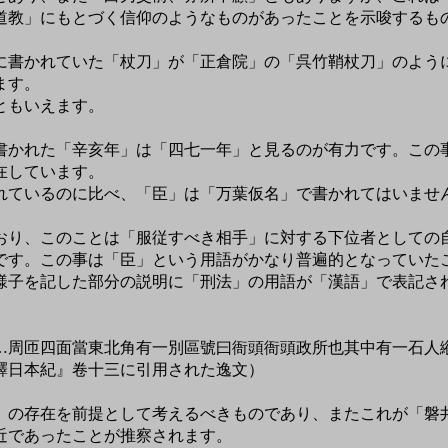
道教」にもとづく信仰のようなものがあったことを示唆するも
書かれていた「杖刀」が「正倉院」の「呉竹鞘杖刀」のよう
ます。
ともいえます。
かれた「辛亥年」は「四七一年」と見るのが有力です。この
在しています。
れているのに比べ、「臣」は「万葉仮名」で書かれてはいませ
。
り、このことは「服従すべき相手」に対する下位者としての
です。この事は「臣」という用語がかなり普遍的となっていた
子を記した部分の説明に「刑法」の用語が「漢語」で表記さ
…周匝四面當東北角有一別區號曰衙頭衙頭政所也其中有一石人
釋日本紀』卷十三に引用された逸文）
の存在を前提として考えるべきものであり、またこれが「磐
近であったことが推察されます。