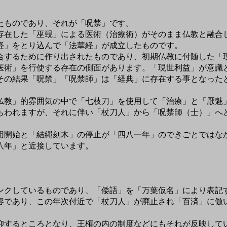
たものであり、それが「呪禁」です。
在した「巫覡」による医術（治療術）がそのまま仏教と融合
経」をとり込んで「法華経」が成立したものです。
するために作り出されたものであり、初期仏教に付随した「
術」を行使する存在の側面があります。「現世利益」が意識
その結果「呪禁」「呪禁師」は「経典」に存在する事となった
教」的雰囲気の中で「七枝刀」を使用して「治療」と「厭魅
もわれますが、それに伴い「杖刀人」から「呪禁師（士）」へ
開始と「結縄刻木」の停止が「四八一年」のできごとではな
八年」と近接しています。
クしているものであり、「倭語」を「万葉仮名」により表記
容であり、この年次付近で「杖刀人」が廃止され「百済」に倣
するところとなり、王権の内の制度などにもそれが反映して