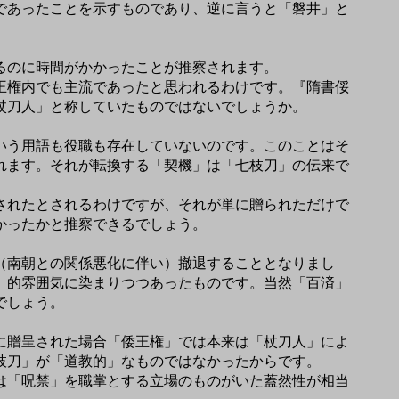
であったことを示すものであり、逆に言うと「磐井」と
るのに時間がかかったことが推察されます。
王権内でも主流であったと思われるわけです。『隋書俀
杖刀人」と称していたものではないでしょうか。
いう用語も役職も存在していないのです。このことはそ
れます。それが転換する「契機」は「七枝刀」の伝来で
されたとされるわけですが、それが単に贈られただけで
かったかと推察できるでしょう。
（南朝との関係悪化に伴い）撤退することとなりまし
」的雰囲気に染まりつつあったものです。当然「百済」
でしょう。
に贈呈された場合「倭王権」では本来は「杖刀人」によ
枝刀」が「道教的」なものではなかったからです。
は「呪禁」を職掌とする立場のものがいた蓋然性が相当