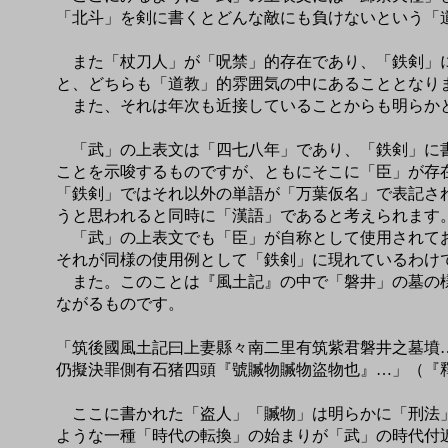
「北斗」を剣に書くとどんな敵にも負けないという「
また「杖刀人」が「呪禁」的存在であり、「鉄剣」に
と、どちらも「道教」的雰囲気の中にあることとなり
また、それは年次も近接していることからも明らか
「武」の上表文は「四七八年」であり、「鉄剣」に書
ことを示唆するものですが、ともにそこに「臣」が存
「鉄剣」ではそれ以外の単語が「万葉仮名」で表記さ
うと思われると同時に「漢語」であると考えられます
「武」の上表文でも「臣」が自称として使用されてお
それが同様の使用例として「鉄剣」に現れているわけ
また。このことは『風土記』の中で「磐井」の墓の様
ながるものです。
「筑後國風土記曰上妻縣々南二里有筑紫君磐井之墓墳
仍擬決罪側有石猪四頭『號贓物贓物盜物也』…」（『
ここに書かれた「盗人」「贓物」は明らかに「刑法」
ような一種「時代の転換」の始まりが「武」の時代付