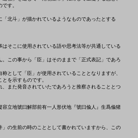
のです。
に「北斗」が描かれているようなものであったとする
事はそこに使用されている語や思考法等が共通している
ん。この事から「臣」はそのままで「正式表記」であろ
自称として「臣」が使用されていることとなりますが、
ことを示すものです。
れ、また発音されていたであろうと推察されることとつ
縱容立地號曰解部前有一人形伏地『號曰偸人』生爲偸猪
井」の生前の時のこととして書かれていますから、この