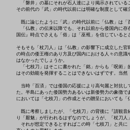
「磐井」の墓にそれが石人達により掲示されているこ
その前代の「武」の時代以前には明確な制度として確
既に論じたように「武」の時代以前に「仏教」は「百
「仏教」の伝来以降でも、それ以前から倭国内に存在
国伝』時点でさえも「俗」は「巫覡」を信じていると
そもそも「杖刀人」は「仏教」の影響下に成立した官
の時点の倭王権のあり方及び国内における人々の意識
はなかったでしょうか。
「七枝刀」はそこに書かれた「銘」からも「呪術」的
はその効能を発揮することはできないはずです。当然
当時「百済」では倭国の応援により高句麗と対抗して
た。半島にあった倭国勢力あるいは新倭勢力の象徴で
においては「七枝刀」の作成とその贈呈においても「
既に考察しましたが、「七枝刀」の背後に『請観音経
り「厭魅」が行われるはずなのでしょうが、「杖刀人
それが想定できるとすればこの時「七枝刀」と共に「