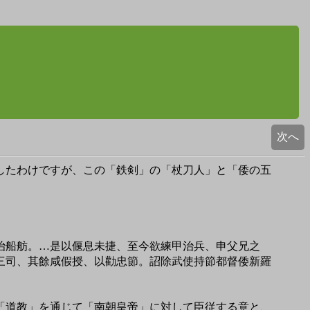
次へ
したわけですが、この「鉄剣」の「杖刀人」と「倭の五
治船舫。…是以偃息未捷、至今欲練甲治兵、申父兄之
三司、其餘咸假授、以勸忠節。詔除武使持節都督倭新羅
「道教」を通じて「南朝皇帝」に対して臣従する意と、