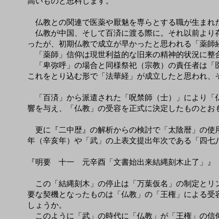
高いものと思料します。
仏教との関連で医薬や厭魅を専らとする職が生まれ
仏教が中国、そして百済に渡る際に。それ以前より存
ったが、初期仏教で成立が早かったと思われる「薬師
「薬師」信仰は現世利益的な旧来の精神的状況に整合
「卑弥呼」の場合と同様祭祀（宗教）の責任者は「医
これをとり込む形で「法華経」が成立したと思われ、
「百済」から派遣された「呪禁師（士）」により「仏
響を与え、「仏教」の受容を正式に決定したものとお
更に『二中歴』の解析からの検討で「太陰暦」の使用
年（辛亥年）や「武」の上表文提出年次である「四七
『明要 十一 元辛酉「文書始出来結縄刻木止了」』
この「結縄刻木」の停止は「万葉仮名」の制定とリン
要な契機となったものは「仏教」の「王権」による受
しょうか。
このように「武」の時代に「仏教」が「王権」の信仰