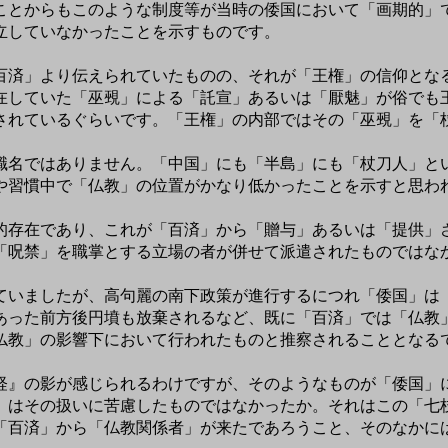
とからもこのような制度等が当時の倭国において「画期的」
立していなかったことを示すものです。
済」より伝えられていたものの、それが「王権」の信仰とな
していた「巫覡」による「託宣」あるいは「厭魅」が俗でも
されているぐらいです。「王権」の内部ではその「巫覡」を「
職名ではありません。「中国」にも「半島」にも「杖刀人」と
や習慣中で「仏教」の位置がかなり低かったことを示すと思わ
存在であり、これが「百済」から「贈与」あるいは「提供」
「呪禁」を職掌とする立場の者が併せて派遣されたものではな
いましたが、高句麗の南下政策が進行するにつれ「倭国」は
あった前方後円墳も放棄されるなど、既に「百済」では「仏教
仏教」の影響下において行われたものと推察されることとなる
』の影が感じられるわけですが、そのようなものが「倭国」
」はその扱いに苦慮したものではなかったか。それはこの「七
百済」から「仏教関係者」が来たであろうこと、そのなかに