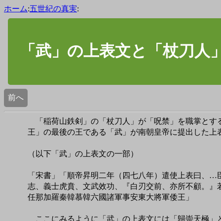
ホーム
:
五世紀の真実
:
「武」の上表文と「杖刀人
前へ
「稲荷山鉄剣」の「杖刀人」が「呪禁」を職掌とする
王」の最後の王である「武」が南朝皇帝に提出した上
（以下「武」の上表文の一部）
「宋書」「順帝昇明二年（四七八年）遣使上表曰、…
志、義士虎賁、文武效功、『白刃交前、亦所不顧。』
任那加羅秦韓慕韓六國諸軍事安東大將軍倭王」
ここにみるように「武」の上表文には「歸崇天極」と