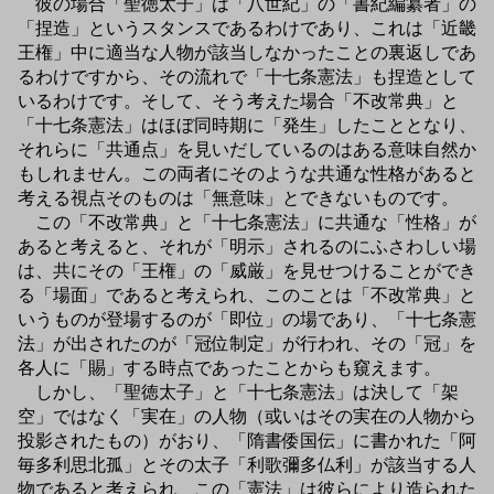
彼の場合「聖徳太子」は「八世紀」の「書紀編纂者」の
「捏造」というスタンスであるわけであり、これは「近畿
王権」中に適当な人物が該当しなかったことの裏返しであ
るわけですから、その流れで「十七条憲法」も捏造として
いるわけです。そして、そう考えた場合「不改常典」と
「十七条憲法」はほぼ同時期に「発生」したこととなり、
それらに「共通点」を見いだしているのはある意味自然か
もしれません。この両者にそのような共通な性格があると
考える視点そのものは「無意味」とできないものです。
この「不改常典」と「十七条憲法」に共通な「性格」が
あると考えると、それが「明示」されるのにふさわしい場
は、共にその「王権」の「威厳」を見せつけることができ
る「場面」であると考えられ、このことは「不改常典」と
いうものが登場するのが「即位」の場であり、「十七条憲
法」が出されたのが「冠位制定」が行われ、その「冠」を
各人に「賜」する時点であったことからも窺えます。
しかし、「聖徳太子」と「十七条憲法」は決して「架
空」ではなく「実在」の人物（或いはその実在の人物から
投影されたもの）がおり、「隋書倭国伝」に書かれた「阿
毎多利思北孤」とその太子「利歌彌多仏利」が該当する人
物であると考えられ、この「憲法」は彼らにより造られた