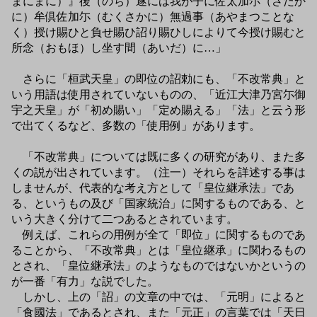
まにまに）』後（のち）遂には我が子に佐太加尓（さだか
に）牟倶佐加尓（むくさかに）無過事（あやまつことな
く）授け賜ひと負せ賜ひ詔り賜ひしによりて今授け賜むと
所念（おもほ）し坐す間（あいだ）に…」
さらに「桓武天皇」の即位の詔勅にも、「不改常典」と
いう用語は使用されていないものの、「近江大津乃宮尓御
宇之天皇」が「初め賜い」「定め賜える」「法」と云う形
で出てくるなど、多数の「使用例」があります。
「不改常典」については既に多くの研究があり、また多
くの説が出されています。（注一）それらを詳述する事は
しませんが、代表的な考え方として「皇位継承法」であ
る、というもの及び「国家統治」に関するものである、と
いう大きく分けて二つあるとされています。
例えば、これらの用例が全て「即位」に関するものであ
ることから、「不改常典」とは「皇位継承」に関わるもの
とされ、「皇位継承法」のようなものではないかというの
が一番「有力」な説でした。
しかし、上の「詔」の文章の中では、「元明」によると
「食國法」であるとされ、また「元正」の言葉では「天日