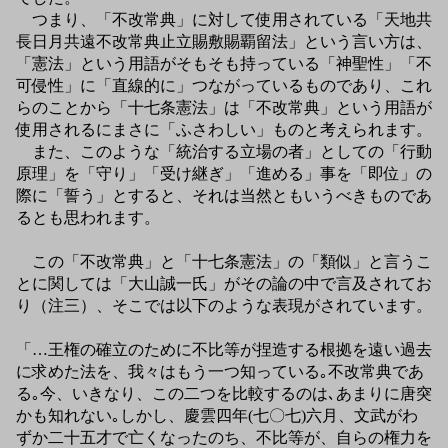
つまり、「不改常典」に対して使用されている「天地共
長日月共遠不改常典止立賜敷賜覇留法」という言い方は、
「憲法」という用語がそもそも持っている「神聖性」「不
可侵性」に「直線的に」つながっているものであり、これ
らのことから「十七条憲法」は「不改常典」という用語が
使用されるにまさに「ふさわしい」ものと考えられます。
また、このような「統治する立場の者」としての「行動
原理」を「守り」「受け継ぎ」「進める」事を「即位」の
際に「誓う」とすると、それは当然ともいうべきものであ
るとも思われます。
この「不改常典」と「十七条憲法」の「類似」と言うこ
とに関しては「大山誠一氏」がその論の中で言及されてお
り（注三）、そこでは以下のような表現がされています。
「…王権の確立のために不比等が捏造する根拠を遠い過去
に求めた法を、我々はもう一つ知っている｡不改常典であ
る｡今、いきなり、この二つを比較するのは､あまりに唐突
かも知れない｡しかし、慶雲四年(七〇七)六月、文武がわ
ずか二十五才で亡くなったのち、不比等が、自らの権力を