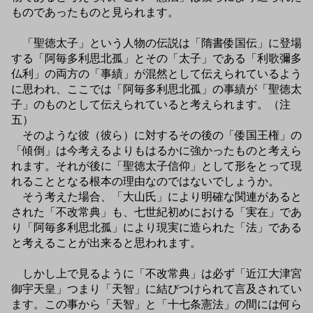
ものであったものと見られます。
「聖徳太子」という人物の伝説は「隋書倭国伝」に登場
する「阿毎多利思北孤」とその「太子」である「利歌彌多
仏利」の両方の「事績」が混然として伝えられているよう
に思われ、ここでは「阿毎多利思北孤」の事績が「聖徳太
子」のものとして伝えられていると考えられます。（注
五）
そのような彼（彼ら）に対するその後の「倭国王権」の
「傾倒」は今考えるよりもはるかに強かったものと考えら
れます。それが後に「聖徳太子信仰」として形をとって現
れることとなる根本の理由なのではないでしょうか。
そう考えた場合、「大山氏」により明確な関連があると
された「不改常典」も、七世紀初めにおける「実在」であ
り「阿毎多利思北孤」により現実に造られた「法」である
と考えることが出来ると思われます。
しかし上で見るように「不改常典」は必ず「近江大津宮
御宇天皇」つまり「天智」に結びつけられて言及されてい
ます。この事から「天智」と「十七条憲法」の間には何ら