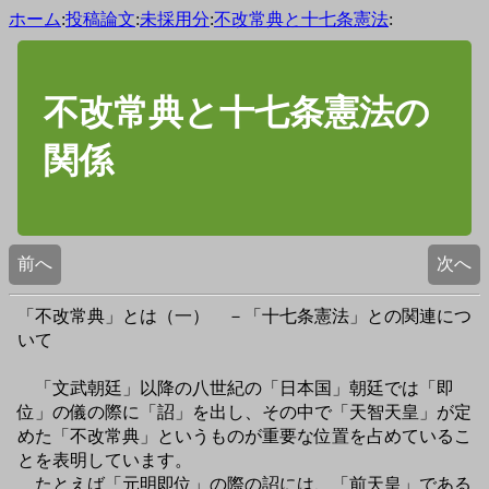
ホーム
:
投稿論文
:
未採用分
:
不改常典と十七条憲法
:
不改常典と十七条憲法の
関係
前へ
次へ
「不改常典」とは（一） －「十七条憲法」との関連につ
いて
「文武朝廷」以降の八世紀の「日本国」朝廷では「即
位」の儀の際に「詔」を出し、その中で「天智天皇」が定
めた「不改常典」というものが重要な位置を占めているこ
とを表明しています。
たとえば「元明即位」の際の詔には、「前天皇」である