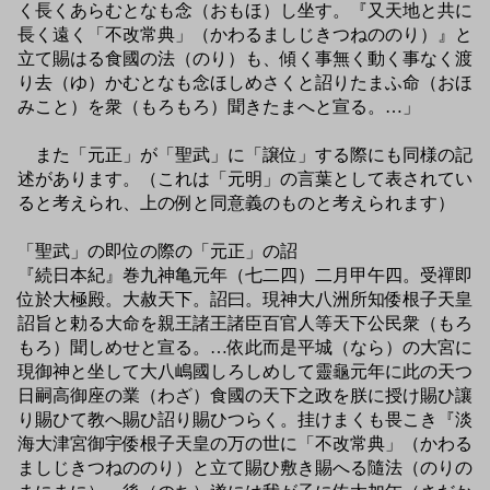
く長くあらむとなも念（おもほ）し坐す。『又天地と共に
長く遠く「不改常典」（かわるましじきつねののり）』と
立て賜はる食國の法（のり）も、傾く事無く動く事なく渡
り去（ゆ）かむとなも念ほしめさくと詔りたまふ命（おほ
みこと）を衆（もろもろ）聞きたまへと宣る。…」
また「元正」が「聖武」に「譲位」する際にも同様の記
述があります。（これは「元明」の言葉として表されてい
ると考えられ、上の例と同意義のものと考えられます）
「聖武」の即位の際の「元正」の詔
『続日本紀』巻九神亀元年（七二四）二月甲午四。受禪即
位於大極殿。大赦天下。詔曰。現神大八洲所知倭根子天皇
詔旨と勅る大命を親王諸王諸臣百官人等天下公民衆（もろ
もろ）聞しめせと宣る。…依此而是平城（なら）の大宮に
現御神と坐して大八嶋國しろしめして靈龜元年に此の天つ
日嗣高御座の業（わざ）食國の天下之政を朕に授け賜ひ讓
り賜ひて教へ賜ひ詔り賜ひつらく。挂けまくも畏こき『淡
海大津宮御宇倭根子天皇の万の世に「不改常典」（かわる
ましじきつねののり）と立て賜ひ敷き賜へる隨法（のりの