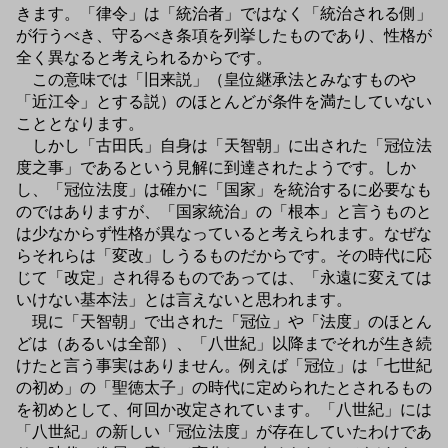
きます。「律令」は「統治者」ではなく「統治される側」
が行うべき、守るべき条項を列挙したものであり、性格が
全く異なると考えられるからです。
この意味では「旧来説」（皇位継承法とみなすものや
「近江令」とする説）のほとんどが条件を満たしていない
こととなります。
しかし「古田氏」自身は「天智朝」に出された「冠位法
度之事」であるという見解に到達されたようです。しか
し、「冠位法度」は確かに「国家」を統治するに必要なも
のではありますが、「国家統治」の「根本」と言うものと
は少なからず性格が異なっていると考えられます。なぜな
らそれらは「変改」しうるものだからです。その時代に応
じて「改定」され得るものであっては、「永遠に変えては
いけない基本法」とは言えないと思われます。
現に「天智朝」で出された「冠位」や「法度」のほとん
どは（あるいは全部）、「八世紀」以降までそれが生き続
けたと言う事実はありません。例えば「冠位」は「七世紀
の初め」の「聖徳太子」の時代に定められたとされるもの
を初めとして、何回か改定されています。「八世紀」には
「八世紀」の新しい「冠位法度」が存在していたわけであ