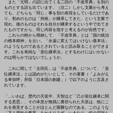
また「元明」の詔に出てくる二回の「不改常典」を別の
ものとする説も出ています。（注二）しかし文脈から考え
ても、どちらも「同じ」事を別の表現をしているだけであ
り、初めのものは「持統」が継承してきた、という文脈で
現れ、後のものはそれを自分が継承するという中で出てき
たものですから、同じ内容を指すと考えるのが自然です。
これらの例から帰納して、「不改常典」とは「国の統治
の根本精神」を云い、「永遠に変えてはいけない基本法」
のようなものであるとされていると読み取ることができま
す。これを単純な「皇位継承法」とするわけにはいかない
のは明らかではないでしょうか。
これに関して「古田氏」は「不改常典」について、「皇
位継承法」とは認めがたいとして、その著書（「よみがえ
る卑弥呼」所収「日本国の創建」）で以下のように言及さ
れています。
「…いわば、歴代の天皇中、天智ほど「己が皇位継承に関
する意思」、その本意が無残に裏切られた天皇は、他にこ
れを発見することがほとんど困難なのである。このような
「万人周知の事実」をかえりみず、いきなり、何の屈折も