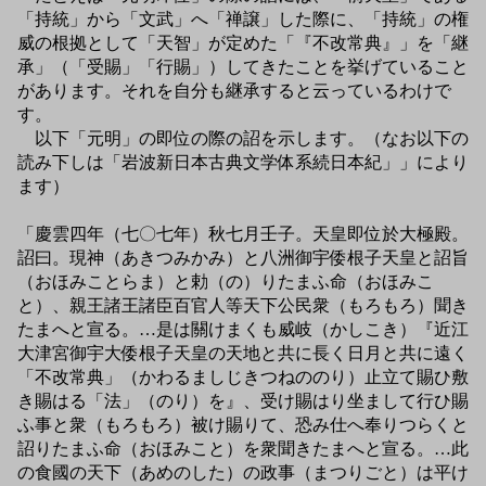
「持統」から「文武」へ「禅譲」した際に、「持統」の権
威の根拠として「天智」が定めた「『不改常典』」を「継
承」（「受賜」「行賜」）してきたことを挙げていること
があります。それを自分も継承すると云っているわけで
す。
以下「元明」の即位の際の詔を示します。（なお以下の
読み下しは「岩波新日本古典文学体系続日本紀」」により
ます）
「慶雲四年（七〇七年）秋七月壬子。天皇即位於大極殿。
詔曰。現神（あきつみかみ）と八洲御宇倭根子天皇と詔旨
（おほみことらま）と勅（の）りたまふ命（おほみこ
と）、親王諸王諸臣百官人等天下公民衆（もろもろ）聞き
たまへと宣る。…是は關けまくも威岐（かしこき）『近江
大津宮御宇大倭根子天皇の天地と共に長く日月と共に遠く
「不改常典」（かわるましじきつねののり）止立て賜ひ敷
き賜はる「法」（のり）を』、受け賜はり坐まして行ひ賜
ふ事と衆（もろもろ）被け賜りて、恐み仕へ奉りつらくと
詔りたまふ命（おほみこと）を衆聞きたまへと宣る。…此
の食國の天下（あめのした）の政事（まつりごと）は平け