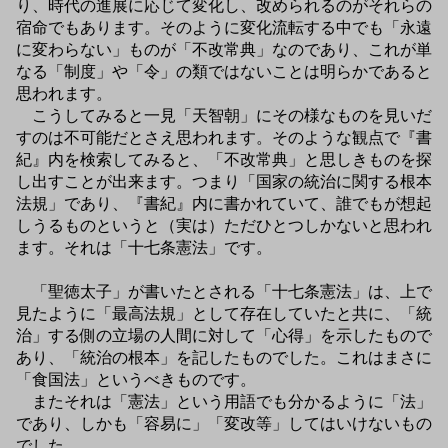
り、時代の進展に応じて変化し、改められるのがそれらの
宿命でもあります。そのように変化流転する中でも「永遠
に変わらない」ものが「不改常典」なのであり、これが単
なる「制度」や「令」の類ではないことは明らかであると
思われます。
こうしてみると一見「天智朝」にその様なものを見いだ
すのは不可能だとさえ思われます。そのような観点で『書
紀』内を検索してみると、「不改常典」と思しきものを探
し出すことが出来ます。つまり「国家の統治に関する根本
法規」であり、『書紀』内に書かれていて、誰でもが想起
しうるものというと（実は）ただひとつしかないと思われ
ます。それは「十七条憲法」です。
「聖徳太子」が書いたとされる「十七条憲法」は、上で
見たように「最高法規」として存在していたと共に、「統
治」する側の立場の人間に対して「心得」を示したもので
あり、「統治の根本」を記したものでした。これはまさに
「食国法」というべきものです。
またそれは「憲法」という用語でも分かるように「法」
であり、しかも「容易に」「変改等」してはいけないもの
でした。