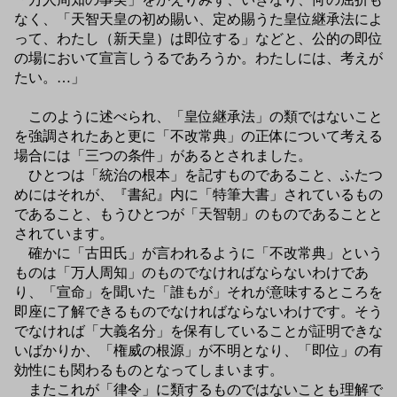
なく、「天智天皇の初め賜い、定め賜うた皇位継承法によ
って、わたし（新天皇）は即位する」などと、公的の即位
の場において宣言しうるであろうか。わたしには、考えが
たい。…」
このように述べられ、「皇位継承法」の類ではないこと
を強調されたあと更に「不改常典」の正体について考える
場合には「三つの条件」があるとされました。
ひとつは「統治の根本」を記すものであること、ふたつ
めにはそれが、『書紀』内に「特筆大書」されているもの
であること、もうひとつが「天智朝」のものであることと
されています。
確かに「古田氏」が言われるように「不改常典」という
ものは「万人周知」のものでなければならないわけであ
り、「宣命」を聞いた「誰もが」それが意味するところを
即座に了解できるものでなければならないわけです。そう
でなければ「大義名分」を保有していることが証明できな
いばかりか、「権威の根源」が不明となり、「即位」の有
効性にも関わるものとなってしまいます。
またこれが「律令」に類するものではないことも理解で