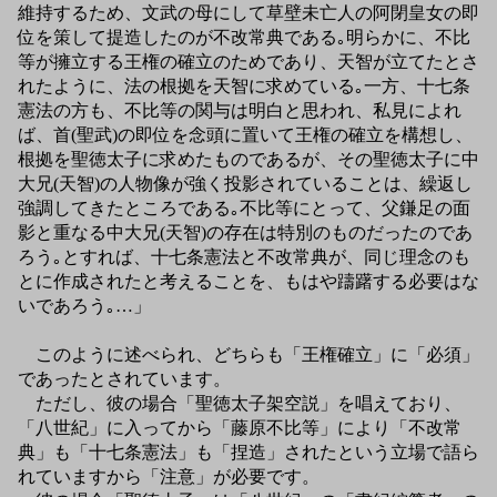
維持するため、文武の母にして草壁未亡人の阿閉皇女の即
位を策して提造したのが不改常典である｡明らかに、不比
等が擁立する王権の確立のためであり、天智が立てたとさ
れたように、法の根拠を天智に求めている｡一方、十七条
憲法の方も、不比等の関与は明白と思われ、私見によれ
ば、首(聖武)の即位を念頭に置いて王権の確立を構想し、
根拠を聖徳太子に求めたものであるが、その聖徳太子に中
大兄(天智)の人物像が強く投影されていることは、繰返し
強調してきたところである｡不比等にとって、父鎌足の面
影と重なる中大兄(天智)の存在は特別のものだったのであ
ろう｡とすれば、十七条憲法と不改常典が、同じ理念のも
とに作成されたと考えることを、もはや躊躇する必要はな
いであろう｡…」
このように述べられ、どちらも「王権確立」に「必須」
であったとされています。
ただし、彼の場合「聖徳太子架空説」を唱えており、
「八世紀」に入ってから「藤原不比等」により「不改常
典」も「十七条憲法」も「捏造」されたという立場で語ら
れていますから「注意」が必要です。