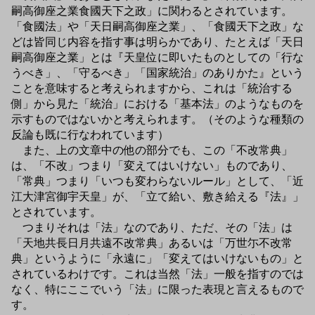
嗣高御座之業食國天下之政」に関わるとされています。
「食國法」や「天日嗣高御座之業」、「食國天下之政」な
どは皆同じ内容を指す事は明らかであり、たとえば「天日
嗣高御座之業」とは『天皇位に即いたものとしての「行な
うべき」、「守るべき」「国家統治」のありかた』という
ことを意味すると考えられますから、これは「統治する
側」から見た「統治」における「基本法」のようなものを
示すものではないかと考えられます。（そのような種類の
反論も既に行なわれています）
また、上の文章中の他の部分でも、この「不改常典」
は、「不改」つまり「変えてはいけない」ものであり、
「常典」つまり「いつも変わらないルール」として、「近
江大津宮御宇天皇」が、「立て給い、敷き給える『法』」
とされています。
つまりそれは「法」なのであり、ただ、その「法」は
「天地共長日月共遠不改常典」あるいは「万世尓不改常
典」というように「永遠に」「変えてはいけないもの」と
されているわけです。これは当然「法」一般を指すのでは
なく、特にここでいう「法」に限った表現と言えるもので
す。