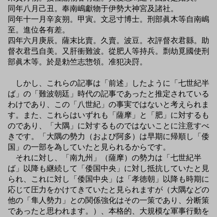
同年八月己丑。奉南嶋獻物于伊勢大神宮及諸社。
同年十一月辛亥朔。甲寅。文忌寸博士。刑部眞木等自南嶋
至。進位各有差。
四年六月庚辰。薩末比賣。久賣。波豆。衣評督衣君縣。助
督衣君弖自美。又肝衝難波。從肥人等持兵。剽劫覓國使刑
部眞木等。於是勅竺志惣領。准犯决罸。
しかし、これらの記事は「前述」したように「七世紀半
ば」の「難波朝廷」時代の記事であったと推定されている
わけであり、この「八世紀」の事実ではないと考えられま
す。また、これらはいずれも「薩摩」と「肥」に対するも
のであり、「大隅」に対するものではないことに注意すべ
きです。「大隅の勢力（および阿多）は早期に帰順し「倭
国」の一部を為していたと見られるからです。
それに対し、「南九州」（薩摩）の勢力は「七世紀半
ば」以降も継続して「倭国中央」に対し抵抗していたと見
られ、これに対し「倭国中央」は「孝徳朝」以降も時期に
応じて圧力をかけてきていたと見られますが（大隅などの
他の「隼人勢力」との関係強化はその一策であり、分断策
であったと思われます。）、本格的、大規模な軍事行動を