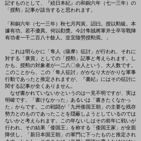
記すものとして、『続日本紀』の和銅六年（七一三年）の
「授勲」記事が該当すると思われます。
「和銅六年（七一三年）秋七月丙寅。詔曰。授以勲級。本
據有功。若不優異。何以勸獎。今討隼賊將軍并士卒等戰陣
有功者一千二百八十餘人。並宜隨勞授勲焉。」
これは明らかに「隼人（薩摩）征討」が行われ、それに
対する「褒賞」としての「授勲」記事と考えられます。し
かも、授勲の対象者が一二八〇余人という、大人数です。
このことから、この「隼人征討」がかなり大がかりな軍事
行動であったと推定されますが、『書紀』にはその征討に
関する記事が全くありません。
なぜ書かれていないかというのは一見不明ですが、実は
明確です。「書けなかった」あるいは「書きたくなかっ
た」からです。この戦闘が「九州倭国王朝」の主要な残存
勢力とのものであったことを隠蔽しようとしているのでは
ないかと考えられます。この年ないしはその前年に戦いが
行われ、その結果「倭国王」を称する「倭国王家」が全面
降伏し、「新日本国王朝」の軍門に下ったものと推定され