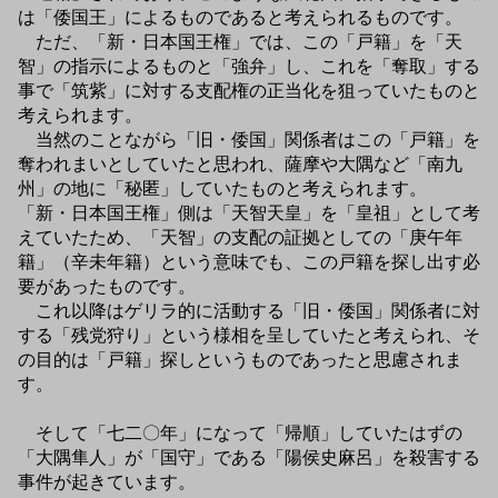
は「倭国王」によるものであると考えられるものです。
ただ、「新・日本国王権」では、この「戸籍」を「天
智」の指示によるものと「強弁」し、これを「奪取」する
事で「筑紫」に対する支配権の正当化を狙っていたものと
考えられます。
当然のことながら「旧・倭国」関係者はこの「戸籍」を
奪われまいとしていたと思われ、薩摩や大隅など「南九
州」の地に「秘匿」していたものと考えられます。
「新・日本国王権」側は「天智天皇」を「皇祖」として考
えていたため、「天智」の支配の証拠としての「庚午年
籍」（辛未年籍）という意味でも、この戸籍を探し出す必
要があったものです。
これ以降はゲリラ的に活動する「旧・倭国」関係者に対
する「残党狩り」という様相を呈していたと考えられ、そ
の目的は「戸籍」探しというものであったと思慮されま
す。
そして「七二〇年」になって「帰順」していたはずの
「大隅隼人」が「国守」である「陽侯史麻呂」を殺害する
事件が起きています。