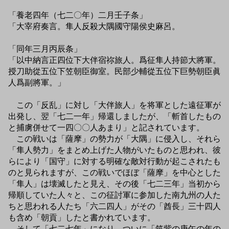
「養老四年（七二〇年）二月壬子条」
「大宰府奏言。隼人反殺大隅國守陽侯史麻呂。
「同年三月丙辰条」
「以中納言正四位下大伴宿祢旅人。爲征隼人持節大將軍。
授刀助從五位下笠朝臣御室。民部少輔從五位下巨勢朝臣眞
人爲副將軍。」
この「反乱」に対し「大伴旅人」を将軍とした遠征軍が
出発し、翌「七二一年」帰還しましたが、「斬首したもの
と捕虜併せて一四〇〇人あまり」と記されています。
この戦いは「薩摩」の勢力が「大隅」に侵入し、それら
「隼人勢力」をまとめ上げた人物がいたものと思われ、彼
らにより「国守」に対する明確な敵対行動が起こされたも
のと見られますが、この戦いでほぼ「薩摩」を中心とした
「隼人」は壊滅したと見え、その後「七二三年」当初から
帰順していた人々と、この征討軍に参加した南九州の人た
ちと思われる人たち「六二四人」がその「酋長」三十四人
も含め「朝貢」したと書かれています。
そして「七二七年」になり、ついに「筑紫の庚午の年の