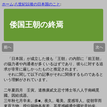
ホーム
:
八世紀以後の日本国のこと
:
倭国王朝の終焉
前へ
次へ
「日本国」が成立した後も「王朝」の内部に「前王朝」
の協力者や内通者が多くいるはずであり、彼らに対する追
求が非常に厳しかったものと推定されます。
それに関して以下の記事がそれに関係するものであると
いう理解がされています。
二年夏四月 壬寅。遣務廣貳文忌寸博士等八人于南嶋覓
國。因給戎器。
三年秋七月辛未。多■。夜久。菴美。度感等人。從朝宰而
來貢方物。授位賜物各有差。其度感嶋通中國於是始矣。