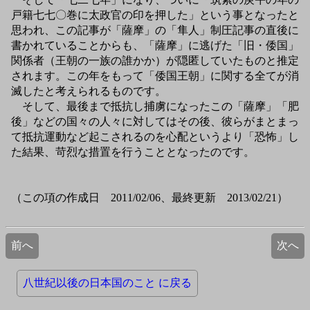
戸籍七七〇巻に太政官の印を押した」という事となったと
思われ、この記事が「薩摩」の「隼人」制圧記事の直後に
書かれていることからも、「薩摩」に逃げた「旧・倭国」
関係者（王朝の一族の誰かか）が隠匿していたものと推定
されます。この年をもって「倭国王朝」に関する全てが消
滅したと考えられるものです。
そして、最後まで抵抗し捕虜になったこの「薩摩」「肥
後」などの国々の人々に対してはその後、彼らがまとまっ
て抵抗運動など起こされるのを心配というより「恐怖」し
た結果、苛烈な措置を行うこととなったのです。
（この項の作成日 2011/02/06、最終更新 2013/02/21）
前へ
次へ
八世紀以後の日本国のこと に戻る