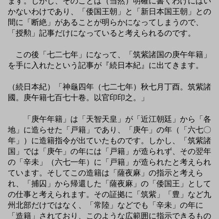
ます。しかし、そのことは（当然）明確に書くわけにはい
かないわけであり、「倭国王朝」と「新日本国王朝」との
間に「断絶」があることが明らかになってしまうので、
「授勲」記事だけになっていると考えられるのです。
この後「七二七年」になって、「筑紫諸国の庚午年籍」
を手に入れたという記事が『続日本紀』に出てきます。
（続日本紀）「神龜四年（七二七年）秋七月丁酉。筑紫諸
國。庚午籍七百七十卷。以官印印之。」
「庚午年籍」は「天智天皇」が「近江朝廷」から「各
地」に造らせた「戸籍」であり、「庚午」の年（「六七〇
年」）に造籍指令が出ていたものです。しかし、「筑紫諸
国」では「庚午」の年には「戸籍」が造られず、その翌年
の「辛未」（六七一年）に「戸籍」が造られたと考えられ
ています。そしてこの造籍は「薩夜麻」の指示と考えら
れ、「捕囚」から帰還した「薩夜麻」の「倭国王」として
の仕事と考えられます。その証拠に「筑紫」「豊」など九
州北部だけではなく、「常陸」などでも「辛未」の年に
「造籍」されており、このような広範囲に指示できるもの