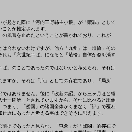
いが起きた際に「河内三野縣主小根」が「贖罪」として
いことが推定されます。
」の風習を止めたということが書かれており、これが
とは合わないわけですが、他方「九州」は「埴輪」その
それも「六世紀半ば」になると「埴輪」自体が姿を消す
半ば」のことであったのではないかと考えられ、それは
れますが、それは「点」としての存在であり、「局所
訳ではありません。後に「改新の詔」から三ヶ月ほど経
八十一箇所」とされていますから、それに比べると圧倒
。つまり、「倭国」の諸国全体がくまなく「評」で覆わ
点付近にあったと考える事はできそうに思えます。
の前提であったと見られ、「屯倉」が「邸閣」的存在で