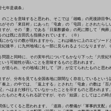
廿七年是歳条」
のことを意味すると思われ、そこでは「雄略」の死後跡目争
れがその「來目村」にあった「屯倉」の「屯田」とされたらし
すが、その「妻」である「日葉酢媛命」の死に際して「殉葬
うのは既に古田氏も指摘されています。（※）
にかなりの数が現れますから、これは確かに上のエピソード
世紀後半」に九州地域にも一部に見られるようになりますが、
問題と同時に、その実年代についてもかなり下った「六世紀
という可能性が高いことを意味するものと思われます。
が造られ、その地域に対して「評」が立てられたものと思わ
すが、分布を見ても全国各地に隙間なく存在しているという
「奏上」の中では、「返上する」とされた「屯倉」の数は「百
配」へはまだ移行していなかったことを示すものと思われます
ったものと考えられる訳ですが、その「始源」としてはこの時
係してくると思われます。「道路」の整備が「軍事的支配」