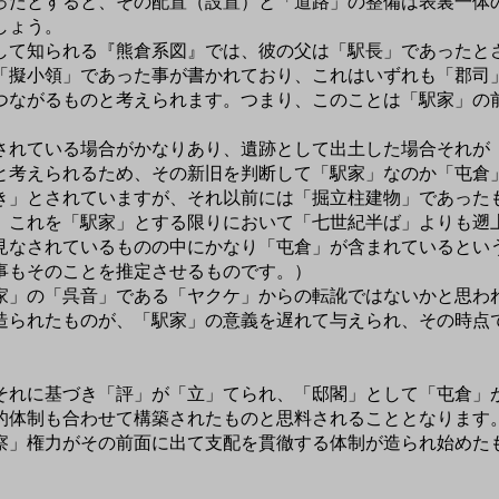
ったとすると、その配置（設置）と「道路」の整備は表裏一体
しょう。
て知られる『熊倉系図』では、彼の父は「駅長」であったと
「擬小領」であった事が書かれており、これはいずれも「郡司
つながるものと考えられます。つまり、このことは「駅家」の
れている場合がかなりあり、遺跡として出土した場合それが
と考えられるため、その新旧を判断して「駅家」なのか「屯倉
」とされていますが、それ以前には「掘立柱建物」であった
、これを「駅家」とする限りにおいて「七世紀半ば」よりも遡
見なされているものの中にかなり「屯倉」が含まれているとい
事もそのことを推定させるものです。）
」の「呉音」である「ヤクケ」からの転訛ではないかと思わ
造られたものが、「駅家」の意義を遅れて与えられ、その時点
れに基づき「評」が「立」てられ、「邸閣」として「屯倉」
的体制も合わせて構築されたものと思料されることとなります
察」権力がその前面に出て支配を貫徹する体制が造られ始めた