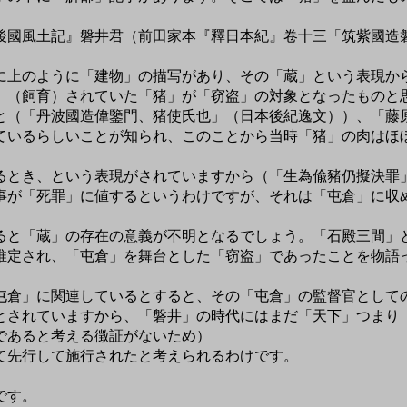
後國風土記』磐井君（前田家本『釋日本紀』卷十三「筑紫國造
上のように「建物」の描写があり、その「蔵」という表現か
」（飼育）されていた「猪」が「窃盗」の対象となったものと
（「丹波國造偉鑒門、猪使氏也」（日本後紀逸文））、「藤
ているらしいことが知られ、このことから当時「猪」の肉はほ
とき、という表現がされていますから（「生為偸豬仍擬決罪
事が「死罪」に値するというわけですが、それは「屯倉」に収
と「蔵」の存在の意義が不明となるでしょう。「石殿三間」
推定され、「屯倉」を舞台とした「窃盗」であったことを物語
倉」に関連しているとすると、その「屯倉」の監督官として
されていますから、「磐井」の時代にはまだ「天下」つまり
であると考える徴証がないため）
て先行して施行されたと考えられるわけです。
です。