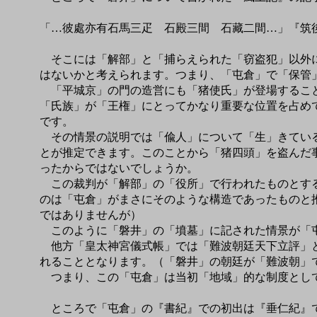
「…彼處亦有石馬三疋 石殿三間 石藏二間…」『筑
そこには「解部」と「捕らえられた「窃盗犯」以外に
はないかと考えられます。つまり、「屯倉」で「保管
「平城京」の門の造営にも「猪使氏」が登場すること
「氏族」が「王権」にとってかなり重要な位置を占め
です。
その情景の説明では「偸人」について「生」きている
とが推定できます。このことから「猪四頭」を盗んだ
ったからではないでしょうか。
この裁判が「解部」の「役所」で行われたものとする
のは「屯倉」がまさにそのような構造であったものと
ではありませんが）
このように「磐井」の「墳墓」に記された情景が「屯
他方「皇太神宮儀式帳」では「難波朝廷天下立評」と
れることとなります。（「磐井」の朝廷が「難波朝」
つまり、この「屯倉」は当初「地域」的な制度とし
ところで「屯倉」の『書紀』での初出は『垂仁紀』