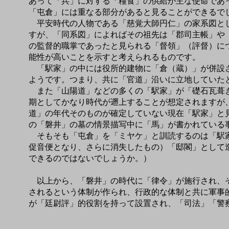
あって「兵」に対する「糧食」の供給が主な使命であ
「屯倉」には重なる部分があると見ることができるで
平安時代の人物である「慈覚大師円仁」の家系図とし
すが、「同系図」によればその祖先は「郡司主帳」や
の監督的職掌であったと見られる「督領」（評督）に
能性が高いことを示すと考えられるものです。
「駅家」の中には役所的建物に「倉（蔵）」が併設さ
ようです。つまり、共に「官道」沿いに立地していた
また「山陽道」などの多くの「駅家」が「礎石瓦葺き
期としてかなり時代が遡上することが想定されますが
道」の年代そのものが確定していない現在「駅家」と
の「磐井」の墓の情景描写中に「馬」が書かれている
そもそも「屯倉」を「ミヤケ」と訓読するのは「駅家
促音便となり、さらに消失したもの）「邸閣」として
できるのではないでしょうか。）
以上から、「磐井」の時代に「律令」が施行され、そ
されるという体制が作られ、行政的な体制と共に軍事
が「廷尉評」的役割を持って設置され、「司法」「警