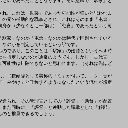
のものであったこととなります。その意味で「駅家」と
され、これは「世襲」であった可能性が強いと思われま
」の元の補助的な職掌とされ、これはそのまま「屯倉」
前身が（少なくとも一部は）「屯倉」であったという可
「駅家」なのか「屯倉」なのかは時代で区別されている
」なのかを判定しているという訳です。
ものであり、このことは「駅家」の始源ともいうべき時
上を措定しないのが通常のようです。しかし「古代官
う可能性は排除できないと思われます。（それは先ほど
れ、（接頭辞として美称の「ミ」が付いて、「ク」音が
で「みやけ」と呼称するようになったという流れが想定
が造られ、その管理官としての「評督」「助督」が配置
。また同時に、「評督」と連動した職掌として「解部」
ものと推量できるでしょう。