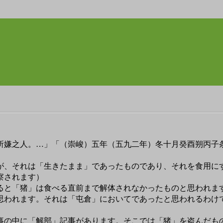
所嫌之人。…」「（崇峻）五年（五九二年）冬十月癸酉朔丙子
、それは「生きたまま」であったものであり、それを食用に
察されます）
と「猪」は食べる直前まで解体されなかったものと思われま
思われます。それは「屯倉」においてであったと思われるわけ
の中に「解部」記事があります。そこでは「猪」を盗んだも