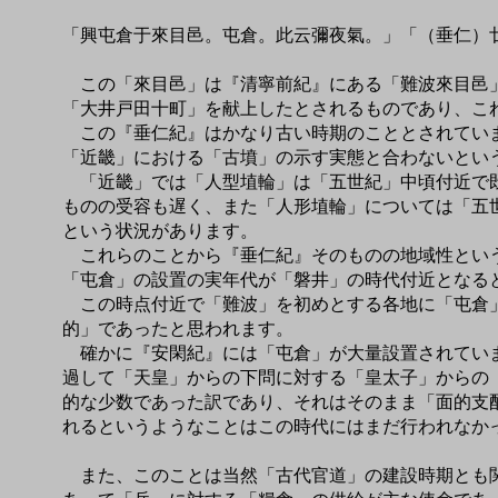
「興屯倉于來目邑。屯倉。此云彌夜氣。」「（垂仁）
この「來目邑」は『清寧前紀』にある「難波來目邑」
「大井戸田十町」を献上したとされるものであり、こ
この『垂仁紀』はかなり古い時期のこととされていま
「近畿」における「古墳」の示す実態と合わないとい
「近畿」では「人型埴輪」は「五世紀」中頃付近で既
ものの受容も遅く、また「人形埴輪」については「五
という状況があります。
これらのことから『垂仁紀』そのものの地域性という
「屯倉」の設置の実年代が「磐井」の時代付近となる
この時点付近で「難波」を初めとする各地に「屯倉」
的」であったと思われます。
確かに『安閑紀』には「屯倉」が大量設置されていま
過して「天皇」からの下問に対する「皇太子」からの
的な少数であった訳であり、それはそのまま「面的支
れるというようなことはこの時代にはまだ行われなか
また、このことは当然「古代官道」の建設時期とも関