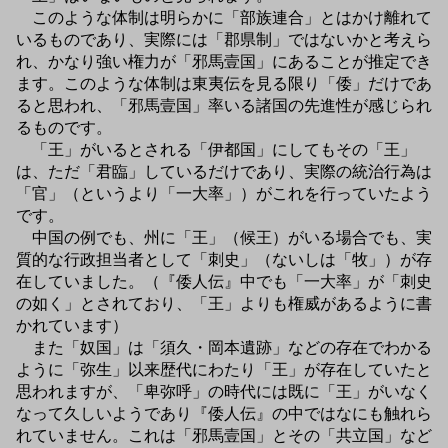
このような体制は明らかに「部族連合」とはかけ離れて
いるものであり、実際には「郡県制」ではないかと考えら
れ、かなり強い権力が「邪馬壹国」にあることが推定でき
ます。このような体制は東夷伝を見る限り「倭」だけであ
ると思われ、「邪馬壹国」率いる諸国の先進性が感じられ
るものです。
「王」がいるとされる「伊都国」にしてもその「王」
は、ただ「君臨」しているだけであり、実際の統治行為は
「官」（というより「一大率」）がこれを行っていたよう
です。
中国の例でも、州に「王」（候王）がいる場合でも、実
質的な行政担当者として「刺史」（ないしは「牧」）が存
在していました。（『倭人伝』中でも「一大率」が「刺史
の如く」とされており、「王」よりも権威があるように書
かれています）
また「奴国」は「須久・岡本遺跡」などの存在でわかる
ように「弥生」以来歴代にわたり「王」が存在していたと
思われますが、「卑弥呼」の時代には既に「王」がいなく
なって久しいようであり『倭人伝』の中ではなにも触れら
れていません。これは「邪馬壹国」とその「共立国」など