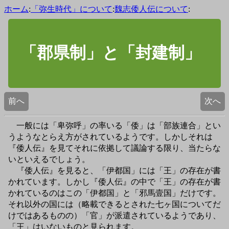
ホーム
:
「弥生時代」について
:
魏志倭人伝について
:
「郡県制」と「封建制」
前へ
次へ
一般には「卑弥呼」の率いる「倭」は「部族連合」とい
うようなとらえ方がされているようです。しかしそれは
『倭人伝』を見てそれに依拠して議論する限り、当たらな
いといえるでしょう。
『倭人伝』を見ると、「伊都国」には「王」の存在が書
かれています。しかし『倭人伝』の中で「王」の存在が書
かれているのはこの「伊都国」と「邪馬壹国」だけです。
それ以外の国には（略載できるとされた七ヶ国についてだ
けではあるものの）「官」が派遣されているようであり、
「王」はいないものと見られます。