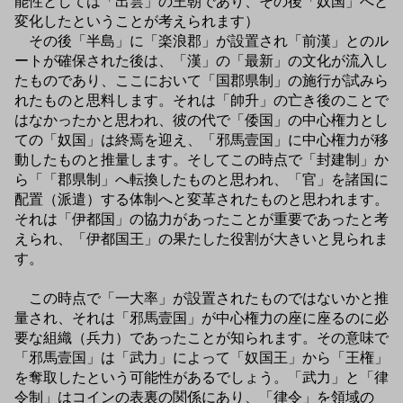
能性としては「出雲」の王朝であり、その後「奴国」へと
変化したということが考えられます）
その後「半島」に「楽浪郡」が設置され「前漢」とのル
ートが確保された後は、「漢」の「最新」の文化が流入し
たものであり、ここにおいて「国郡県制」の施行が試みら
れたものと思料します。それは「帥升」の亡き後のことで
はなかったかと思われ、彼の代で「倭国」の中心権力とし
ての「奴国」は終焉を迎え、「邪馬壹国」に中心権力が移
動したものと推量します。そしてこの時点で「封建制」か
ら「「郡県制」へ転換したものと思われ、「官」を諸国に
配置（派遣）する体制へと変革されたものと思われます。
それは「伊都国」の協力があったことが重要であったと考
えられ、「伊都国王」の果たした役割が大きいと見られま
す。
この時点で「一大率」が設置されたものではないかと推
量され、それは「邪馬壹国」が中心権力の座に座るのに必
要な組織（兵力）であったことが知られます。その意味で
「邪馬壹国」は「武力」によって「奴国王」から「王権」
を奪取したという可能性があるでしょう。「武力」と「律
令制」はコインの表裏の関係にあり、「律令」を領域の