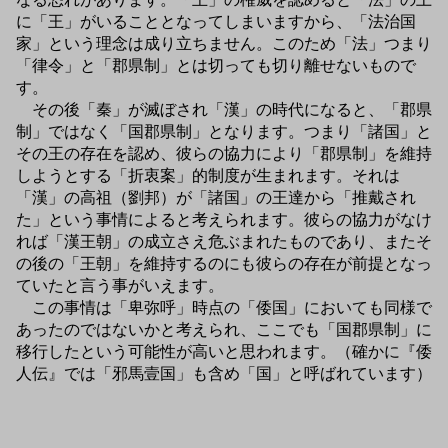
に「王」がいることとなってしまいますから、「法治国
家」という理念は成り立ちません。このため「法」つまり
「律令」と「郡県制」とは切っても切り離せないもので
す。
その後「秦」が滅ぼされ「漢」の時代になると、「郡県
制」ではなく「国郡県制」となります。つまり「諸国」と
その王の存在を認め、彼らの協力により「郡県制」を維持
しようとする「折衷案」的制度が生まれます。それは
「漢」の高祖（劉邦）が「諸国」の王達から「推戴され
た」という事情によると考えられます。彼らの協力がなけ
れば「漢王朝」の成立さえ危ぶまれたものであり、またそ
の後の「王朝」を維持するのにも彼らの存在が前提となっ
ていたと言う事がいえます。
この事情は「卑弥呼」時点の「倭国」においても同様で
あったのではないかと考えられ、ここでも「国郡県制」に
移行したという可能性が高いと思われます。（確かに『倭
人伝』では「邪馬壹国」も含め「国」と呼ばれています）