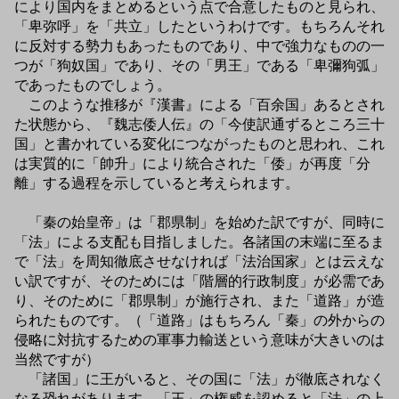
により国内をまとめるという点で合意したものと見られ、
「卑弥呼」を「共立」したというわけです。もちろんそれ
に反対する勢力もあったものであり、中で強力なものの一
つが「狗奴国」であり、その「男王」である「卑彌狗弧」
であったものでしょう。
このような推移が『漢書』による「百余国」あるとされ
た状態から、『魏志倭人伝』の「今使訳通ずるところ三十
国」と書かれている変化につながったものと思われ、これ
は実質的に「帥升」により統合された「倭」が再度「分
離」する過程を示していると考えられます。
「秦の始皇帝」は「郡県制」を始めた訳ですが、同時に
「法」による支配も目指しました。各諸国の末端に至るま
で「法」を周知徹底させなければ「法治国家」とは云えな
い訳ですが、そのためには「階層的行政制度」が必需であ
り、そのために「郡県制」が施行され、また「道路」が造
られたものです。（「道路」はもちろん「秦」の外からの
侵略に対抗するための軍事力輸送という意味が大きいのは
当然ですが）
「諸国」に王がいると、その国に「法」が徹底されなく
なる恐れがあります。「王」の権威を認めると「法」の上