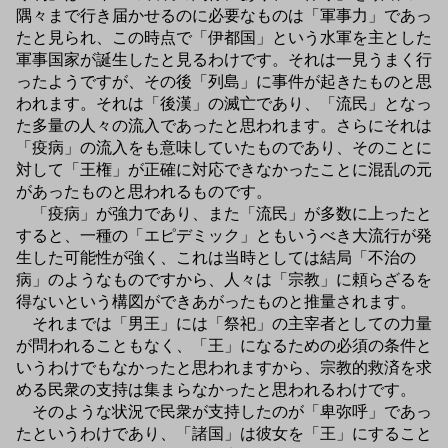
隅々まで行き届かせるのに必要なものは「軍事力」であっ
たと見られ、この時点で「伊都国」という水軍を主とした
軍事国家が誕生したと見るわけです。それは一見うまく行
ったようですが、その後「列島」に事件が起きたものと思
われます。それは「後漢」の滅亡であり、「流民」となっ
た多量の人々の流入であったと思われます。さらにそれは
「疫病」の流入をも意味していたものであり、そのことに
対して「王権」が正確に対応できなかったことに混乱の元
があったものと思われるものです。
「疫病」が強力であり、また「流民」が多数に上ったと
すると、一種の「エピデミック」ともいうべき大流行が発
生した可能性が強く、これは当時としては結局「不治の
病」のようなものですから、人々は「宗教」に頼らざるを
得ないという構図ができあがったものと推量されます。
それまでは「男王」には「祭祀」の主宰者としての力量
が問われることもなく、「王」になるための必須の条件と
いうわけでもなかったと思われますから、宗教的救済を求
める民衆の支持は集まらなかったと思われるわけです。
そのような状況で民衆が支持したのが「卑弥呼」であっ
たというわけであり、「諸国」は彼女を「王」にすること