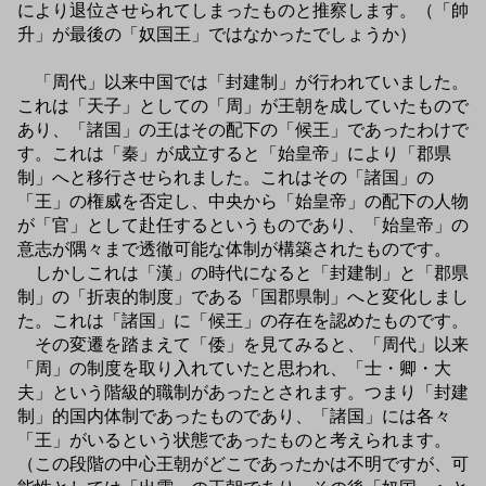
により退位させられてしまったものと推察します。（「帥
升」が最後の「奴国王」ではなかったでしょうか）
「周代」以来中国では「封建制」が行われていました。
これは「天子」としての「周」が王朝を成していたもので
あり、「諸国」の王はその配下の「候王」であったわけで
す。これは「秦」が成立すると「始皇帝」により「郡県
制」へと移行させられました。これはその「諸国」の
「王」の権威を否定し、中央から「始皇帝」の配下の人物
が「官」として赴任するというものであり、「始皇帝」の
意志が隅々まで透徹可能な体制が構築されたものです。
しかしこれは「漢」の時代になると「封建制」と「郡県
制」の「折衷的制度」である「国郡県制」へと変化しまし
た。これは「諸国」に「候王」の存在を認めたものです。
その変遷を踏まえて「倭」を見てみると、「周代」以来
「周」の制度を取り入れていたと思われ、「士・卿・大
夫」という階級的職制があったとされます。つまり「封建
制」的国内体制であったものであり、「諸国」には各々
「王」がいるという状態であったものと考えられます。
（この段階の中心王朝がどこであったかは不明ですが、可