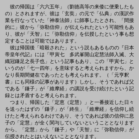
彼の帰国は「六六五年」（劉徳高等の来倭に便乗したも
の）とされますが、彼は「玄奘」の元で「仏典」の漢訳作
業を行なっていた「神泰法師」に師事したとされ、「間接
的に」彼から「弥勒信仰」が伝えられたという可能性もあ
り、彼が「天智」に「弥勒信仰」を伝授したという事も想
定することは可能ではあります。
彼は帰国後「暗殺された」という説もあるものの『日本
帝皇年代記』には「甲寅七 多武峯開山定慧法師入滅、大
織冠鎌足之長子也」という記事もあり、この「甲寅七」と
いうのが「七一四年」を意味すると考えられますから、か
なり長期間健在であったとも考えられます。（「元亨釈
書」にも同様の記事があります）しかし、そうであれば父
である「鎌子」が「維摩経」の講説を受け続けたという記
録とは矛盾すると考えられます。
つまり、帰国した「定恵（定慧）」と一番接近した日々
を送ったはずの「鎌子」が「終生」「維摩経」を信仰し続
けたと考えられるわけであり、そうであれば彼の信仰に息
子の「定慧」が全く関与していないということとなります
から、「定慧」から「鎌子」や「天智」に「弥勒信仰」が
伝授されたとはいえないこととなります。