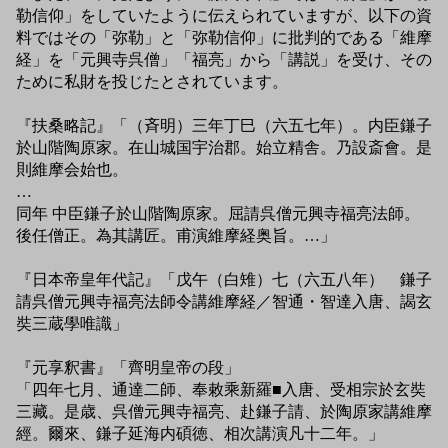
勒信仰」をしていたように伝えられていますが、以下の資
料ではその「弥勒」と「弥勒信仰」に批判的である「維摩
経」を「元興寺呉僧」「福亮」から「講説」を受け、その
ために私財を投じたとされています。
『扶桑略記』「（斉明）三年丁巳（六五七年）。内臣鎌子
於山階陶原家。在山城国宇治郡。始立精舎。乃設斎會。是
則維摩会始也。
…
同年 中臣鎌子於山階陶原家。屈請呉僧元興寺福亮法師。
後任僧正。為其講匠。甫演維摩経奥旨。…」
『日本帝皇年代記』「戊午（白雉）七（六五八年） 鎌子
請呉僧元興寺福亮法師令講維摩経／智通・智達入唐、謁玄
奘三蔵學唯識」
『元享釈書』「齊明皇帝の段」
「四年七月、通達二師、奉敕乘新羅■入唐、受相宗於玄奘
三藏。是歳、呉僧元興寺福亮、赴鎌子請、於陶原家講維摩
經。爾來、鎌子延海内碩徳、相次講演凡十二年。」