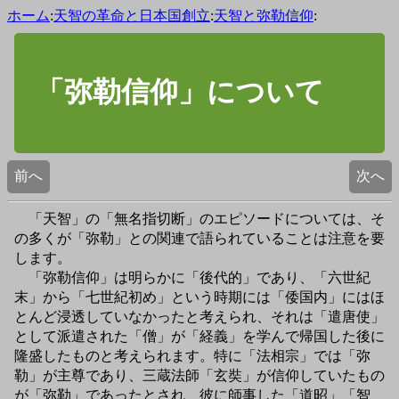
ホーム
:
天智の革命と日本国創立
:
天智と弥勒信仰
:
「弥勒信仰」について
前へ
次へ
「天智」の「無名指切断」のエピソードについては、そ
の多くが「弥勒」との関連で語られていることは注意を要
します。
「弥勒信仰」は明らかに「後代的」であり、「六世紀
末」から「七世紀初め」という時期には「倭国内」にはほ
とんど浸透していなかったと考えられ、それは「遣唐使」
として派遣された「僧」が「経義」を学んで帰国した後に
隆盛したものと考えられます。特に「法相宗」では「弥
勒」が主尊であり、三蔵法師「玄奘」が信仰していたもの
が「弥勒」であったとされ、彼に師事した「道昭」「智