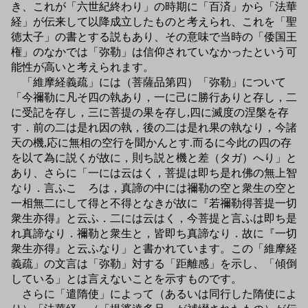
き、これが「六世紀終わり」の時期に「百済」から「法華
経」が伝来して以降成立したものと考えられ、これを「聖
徳太子」の書とする説もあり、その意味で当時の「倭国王
権」のなかでは「弥勒」は信仰されていなかったという可
能性が高いと考えられます。
「維摩経義疏」には（菩薩品第四）「弥勒」について
「今禰勒に凡そ四の執あり，一に己に勝行ありと存し，二
に受記を存し，三に菩提の果を存し,四に滅度の涅槃を存
す．前の二は是れ因の執，後の二は是れ果の執なり，今諸
天の機,応に無相の空行を聞かんとす.而るに今此の四の存
を以て為に説くが故に，則ち説と機と差（タガ）へり」と
あり、さらに「一には云はく，菩提は即ち是れ佛の無上智
なり．言ふこゝろは，真諦の中には禰勒の空と衆生の空と
一相無二にして得と不得となきが故に『若禰勒得菩提一切
衆生亦得』と云ふ．二には云はく，今菩提と言ふは即ち是
れ真諦なり．禰勒と衆生と，皆即ち真諦なり．故に『一切
衆生亦得』と云ふなり」と書かれています。この「維摩経
義疏」の文言は「弥勒」対する「距離感」を示し、「傾倒
している」とは言えないことを示すものです。
さらに「遣隋使」によって（あるいは同行した隋使によ