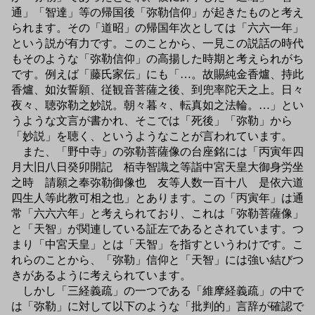
通」「智達」等の帰国後「弥勒信仰」が起きたものと考え
られます。その「道昭」の帰国年次としては「六六一年」
という説が有力です。このことから、一見この説話の時代
もそのような「弥勒信仰」の高揚した時期と考えられがち
です。例えば「藤氏家伝」にも「…。故賜純金香爐、持此
香爐、如汝誓願、従観音菩薩之後、到兜率陀天之上。日々
夜々、聴弥勒之妙説。朝々暮々、転真如之法輪。…」とい
うような文言が書かれ、そこでは「死後」「弥勒」から
「妙説」を聴く、というようなことが言われています。
また、「野中寺」の弥勒菩薩像の台座銘には「丙寅年四
月大旧八日癸卯開記 栢寺智識之等詣中宮天皇大御身労坐
之時 請願之奉弥勒御像也 友等人数一百十八 是依六道
四生人等此教可相之也」とあります。この「丙寅年」は通
常「六六六年」と考えられており、これは「弥勒菩薩像」
と「天智」が関連している証左であるとされています。つ
まり「中宮天皇」とは「天智」を指すというわけです。こ
れらのことから、「弥勒」信仰と「天智」には強い結びつ
きがあるように考えられています。
しかし「三経義疏」の一つである「維摩経義疏」の中で
は「弥勒」に対して以下のような「批判的」言辞が確認で