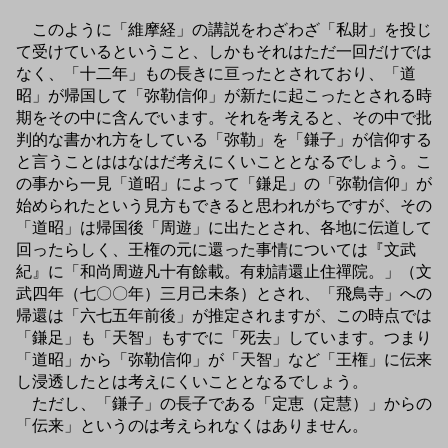
このように「維摩経」の講説をわざわざ「私財」を投じ
て受けているということ、しかもそれはただ一回だけでは
なく、「十二年」もの長きに亘ったとされており、「道
昭」が帰国して「弥勒信仰」が新たに起こったとされる時
期をその中に含んでいます。それを考えると、その中で批
判的な書かれ方をしている「弥勒」を「鎌子」が信仰する
と言うことははなはだ考えにくいこととなるでしょう。こ
の事から一見「道昭」によって「鎌足」の「弥勒信仰」が
始められたという見方もできると思われがちですが、その
「道昭」は帰国後「周遊」に出たとされ、各地に伝道して
回ったらしく、王権の元に還った事情については『文武
紀』に「和尚周遊凡十有餘載。有勅請還止住禪院。」（文
武四年（七〇〇年）三月己未条）とされ、「飛鳥寺」への
帰還は「六七五年前後」が推定されますが、この時点では
「鎌足」も「天智」もすでに「死去」しています。つまり
「道昭」から「弥勒信仰」が「天智」など「王権」に伝来
し浸透したとは考えにくいこととなるでしょう。
ただし、「鎌子」の長子である「定恵（定慧）」からの
「伝来」というのは考えられなくはありません。