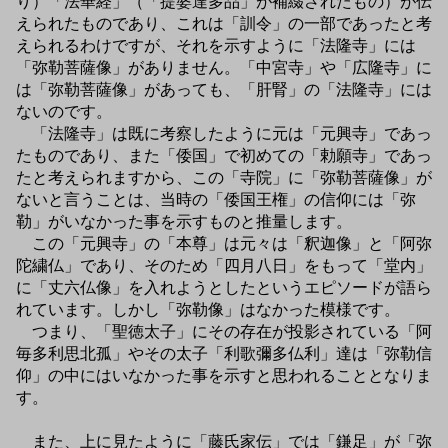
り）「法華経」（「提婆達多品」が補綴されたもの）が伝
えられたものであり、これは「訓令」の一部であったと考
えられるわけですが、それを示すように「法隆寺」には
「弥勒菩薩像」がありません。「中宮寺」や「広隆寺」に
は「弥勒菩薩像」があっても、「肝腎」の「法隆寺」には
ないのです。
「法隆寺」は既に考察したように元は「元興寺」であっ
たものであり、また「倭国」で初めての「勅願寺」であっ
たと考えられますから、この「寺院」に「弥勒菩薩像」が
ないと言うことは、当時の「倭国王権」の信仰には「弥
勒」がいなかった事を示すものと推量します。
この「元興寺」の「本尊」は元々は「釈迦像」と「阿弥
陀繍仏」であり、そのため「四月八日」をもって「堂内」
に「丈六仏像」を入れようとしたというエピソードが語ら
れています。しかし「弥勒像」はなかった模様です。
つまり、「聖徳太子」にその存在が投影されている「阿
毎多利思北孤」やその太子「利歌彌多仏利」達は「弥勒信
仰」の中にはいなかった事を示すと思われることとなりま
す。
また、上に見たように「藤氏家伝」では「鎌足」が「弥